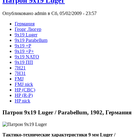
Патрон 9x19 Luger
Опубликовано admin в Сб, 05/02/2009 - 23:57
Германия
Георг Люгер
9x19 Luger
9x19 Parabellum
9х19 +Р
9х19 +Р+
9х19 NATO
9х19 ПП
7H21
7H31
FMJ
FMJ nick
HP (CBC)
HP (R-P)
HP nick
Патрон 9x19 Luger / Parabellum, 1902, Германия
Тактико-технические характеристики 9 мм Luger /