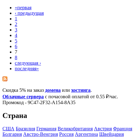
«первая
‹ предыдущая
1
2
3
4
5
6
7
8
следующая ›
последняя»
Скидка 5% на заказ
домена
или
хостинга
.
Облачные сервера
с почасовой оплатой от 0.55 ₽/час.
Промокод - 9C47-2F32-A154-8A35
Страна
США
Бразилия
Германия
Великобритания
Австрия
Франция
Болгария
Австро-Венгрия
Росcия
Аргентина
Швейцария