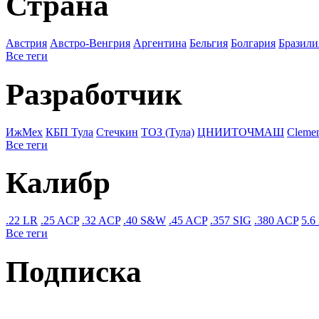
Страна
Австрия
Австро-Венгрия
Аргентина
Бельгия
Болгария
Бразили
Все теги
Разработчик
ИжМех
КБП Тула
Стечкин
ТОЗ (Тула)
ЦНИИТОЧМАШ
Cleme
Все теги
Калибр
.22 LR
.25 ACP
.32 ACP
.40 S&W
.45 ACP
.357 SIG
.380 ACP
5.6
Все теги
Подписка