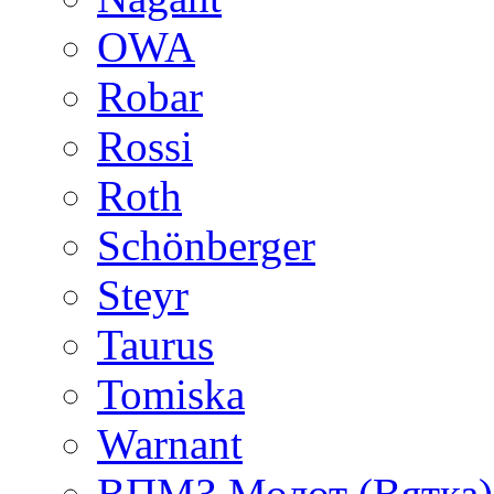
OWA
Robar
Rossi
Roth
Schönberger
Steyr
Taurus
Tomiska
Warnant
ВПМЗ Молот (Вятка)