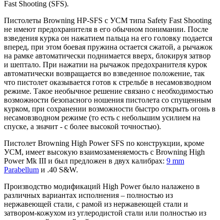
Fast Shooting (SFS).
Пистолеты Browning HP-SFS с УСМ типа Safety Fast Shooting
не имеют предохранителя в его обычном понимании. После
взведения курка он нажатием пальца на его головку подается
вперед, при этом боевая пружина остается сжатой, а рычажок
на рамке автоматически поднимается вверх, блокируя затвор
и шептало. При нажатии на рычажок предохранителя курок
автоматически возвращается во взведенное положение, так
что пистолет оказывается готов к стрельбе в несамовзводном
режиме. Такое необычное решение связано с необходимостью
возможности безопасного ношения пистолета со спущенным
курком, при сохранении возможности быстро открыть огонь в
несамовзводном режиме (то есть с небольшим усилием на
спуске, а значит - с более высокой точностью).
Пистолет Browning High Power SFS по конструкции, кроме
УСМ, имеет высокую взаимозаменяемость с Browning High
Power Mk III и был предложен в двух калибрах:
9 mm
Parabellum
и .40 S&W.
Производство модификаций High Power было налажено в
различных вариантах исполнения – полностью из
нержавеющей стали, с рамой из нержавеющей стали и
затвором-кожухом из углеродистой стали или полностью из