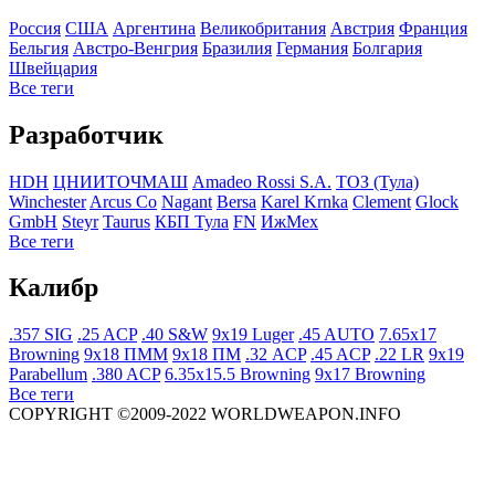
Росcия
США
Аргентина
Великобритания
Австрия
Франция
Бельгия
Австро-Венгрия
Бразилия
Германия
Болгария
Швейцария
Все теги
Разработчик
HDH
ЦНИИТОЧМАШ
Amadeo Rossi S.A.
ТОЗ (Тула)
Winchester
Arcus Co
Nagant
Bersa
Karel Krnka
Clement
Glock
GmbH
Steyr
Taurus
КБП Тула
FN
ИжМех
Все теги
Калибр
.357 SIG
.25 ACP
.40 S&W
9x19 Luger
.45 AUTO
7.65x17
Browning
9x18 ПММ
9x18 ПМ
.32 ACP
.45 ACP
.22 LR
9x19
Parabellum
.380 ACP
6.35x15.5 Browning
9x17 Browning
Все теги
COPYRIGHT ©2009-2022 WORLDWEAPON.INFO