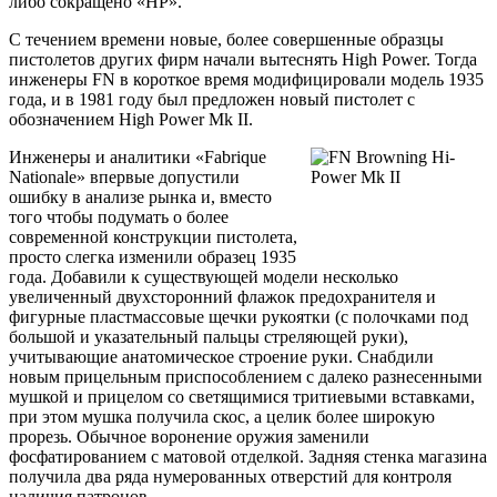
либо сокращено «HP».
С течением времени новые, более совершенные образцы
пистолетов других фирм начали вытеснять High Power. Тогда
инженеры FN в короткое время модифицировали модель 1935
года, и в 1981 году был предложен новый пистолет с
обозначением High Power Mk II.
Инженеры и аналитики «Fabrique
Nationale» впервые допустили
ошибку в анализе рынка и, вместо
того чтобы подумать о более
современной конструкции пистолета,
просто слегка изменили образец 1935
года. Добавили к существующей модели несколько
увеличенный двухсторонний флажок предохранителя и
фигурные пластмассовые щечки рукоятки (с полочками под
большой и указательный пальцы стреляющей руки),
учитывающие анатомическое строение руки. Снабдили
новым прицельным приспособлением с далеко разнесенными
мушкой и прицелом со светящимися тритиевыми вставками,
при этом мушка получила скос, а целик более широкую
прорезь. Обычное воронение оружия заменили
фосфатированием с матовой отделкой. Задняя стенка магазина
получила два ряда нумерованных отверстий для контроля
наличия патронов.