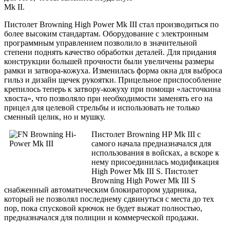
Mk II.
Пистолет Browning High Power Mk III стал производиться по
более высоким стандартам. Оборудование с электронным
программным управлением позволило в значительной
степени поднять качество обработки деталей. Для придания
конструкции большей прочности были увеличены размеры
рамки и затвора-кожуха. Изменилась форма окна для выброса
гильз и дизайн щечек рукоятки. Прицельное приспособление
крепилось теперь к затвору-кожуху при помощи «ласточкина
хвоста», что позволяло при необходимости заменять его на
прицел для целевой стрельбы и использовать не только
сменный целик, но и мушку.
Пистолет Browning HP Mk III с
самого начала предназначался для
использования в войсках, а вскоре к
нему присоединилась модификация
High Power Mk III S. Пистолет
Browning High Power Mk III S
снабженный автоматическим блокиратором ударника,
который не позволял последнему сдвинуться с места до тех
пор, пока спусковой крючок не будет выжат полностью,
предназначался для полиции и коммерческой продажи.