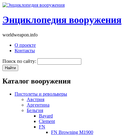
Энциклопедия вооружения
worldweapon.info
О проекте
Контакты
Поиск по сайту:
Каталог вооружения
Пистолеты и револьверы
Австрия
Аргентина
Бельгия
Bayard
Clement
FN
FN Browning M1900