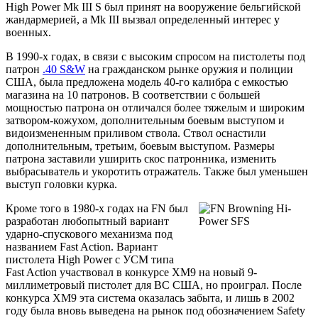
High Power Mk III S был принят на вооружение бельгийской
жандармерией, а Mk III вызвал определенный интерес у
военных.
В 1990-х годах, в связи с высоким спросом на пистолеты под
патрон
.40 S&W
на гражданском рынке оружия и полиции
США, была предложена модель 40-го калибра с емкостью
магазина на 10 патронов. В соответствии с большей
мощностью патрона он отличался более тяжелым и широким
затвором-кожухом, дополнительным боевым выступом и
видоизмененным приливом ствола. Ствол оснастили
дополнительным, третьим, боевым выступом. Размеры
патрона заставили уширить скос патронника, изменить
выбрасыватель и укоротить отражатель. Также был уменьшен
выступ головки курка.
Кроме того в 1980-х годах на FN был
разработан любопытный вариант
ударно-спускового механизма под
названием Fast Action. Вариант
пистолета High Power с УСМ типа
Fast Action участвовал в конкурсе ХМ9 на новый 9-
миллиметровый пистолет для ВС США, но проиграл. После
конкурса ХМ9 эта система оказалась забыта, и лишь в 2002
году была вновь выведена на рынок под обозначением Safety