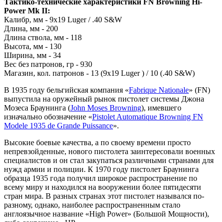
Тактико-технические характеристики FN Browning Hi-
Power Mk II:
Калибр, мм - 9x19 Luger / .40 S&W
Длина, мм - 200
Длина ствола, мм - 118
Высота, мм - 130
Ширина, мм - 34
Вес без патронов, гр - 930
Магазин, кол. патронов - 13 (9x19 Luger ) / 10 (.40 S&W)
В 1935 году бельгийская компания «
Fabrique Nationale
» (FN)
выпустила на оружейный рынок пистолет системы Джона
Мозеса Браунинга (
John Moses Browning
), имевшего
изначально обозначение «
Pistolet Automatique Browning FN
Modele 1935 de Grande Puissance
».
Высокие боевые качества, а по своему времени просто
непревзойденные, нового пистолета заинтересовали военных
специалистов и он стал закупаться различными странами для
нужд армии и полиции. К 1970 году пистолет Браунинга
образца 1935 года получил широкое распространение по
всему миру и находился на вооружении более пятидесяти
стран мира. В разных странах этот пистолет назывался по-
разному, однако, наиболее распространенным стало
англоязычное название «High Power» (Большой Мощности),