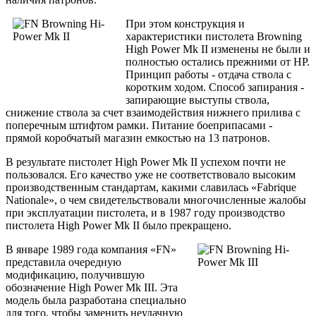
При этом конструкция и
характеристики пистолета Browning
High Power Mk II изменены не были и
полностью остались прежними от HP.
Принцип работы - отдача ствола с
коротким ходом. Способ запирания -
запирающие выступы ствола,
снижение ствола за счет взаимодействия нижнего прилива с
поперечным штифтом рамки. Питание боеприпасами -
прямой коробчатый магазин емкостью на 13 патронов.
В результате пистолет High Power Mk II успехом почти не
пользовался. Его качество уже не соответствовало высоким
производственным стандартам, какими славилась «Fabrique
Nationale», о чем свидетельствовали многочисленные жалобы
при эксплуатации пистолета, и в 1987 году производство
пистолета High Power Mk II было прекращено.
В январе 1989 года компания «FN»
представила очередную
модификацию, получившую
обозначение High Power Mk III. Эта
модель была разработана специально
для того, чтобы заменить неудачную