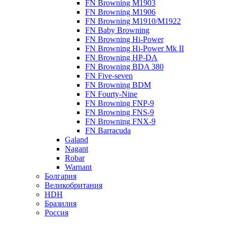
FN Browning M1903
FN Browning M1906
FN Browning M1910/M1922
FN Baby Browning
FN Browning Hi-Power
FN Browning Hi-Power Mk II
FN Browning HP-DA
FN Browning BDA 380
FN Five-seven
FN Browning BDM
FN Fourty-Nine
FN Browning FNP-9
FN Browning FNS-9
FN Browning FNX-9
FN Barracuda
Galand
Nagant
Robar
Warnant
Болгария
Великобритания
HDH
Бразилия
Россия