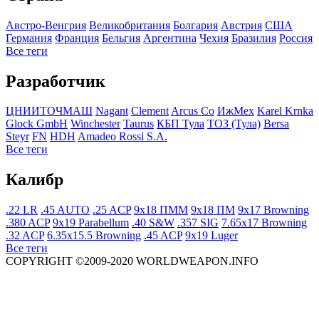
Австро-Венгрия
Великобритания
Болгария
Австрия
США
Германия
Франция
Бельгия
Аргентина
Чехия
Бразилия
Росcия
Все теги
Разработчик
ЦНИИТОЧМАШ
Nagant
Clement
Arcus Co
ИжМех
Karel Krnka
Glock GmbH
Winchester
Taurus
КБП Тула
ТОЗ (Тула)
Bersa
Steyr
FN
HDH
Amadeo Rossi S.A.
Все теги
Калибр
.22 LR
.45 AUTO
.25 ACP
9x18 ПММ
9x18 ПМ
9x17 Browning
.380 ACP
9x19 Parabellum
.40 S&W
.357 SIG
7.65x17 Browning
.32 ACP
6.35x15.5 Browning
.45 ACP
9x19 Luger
Все теги
COPYRIGHT ©2009-2020 WORLDWEAPON.INFO