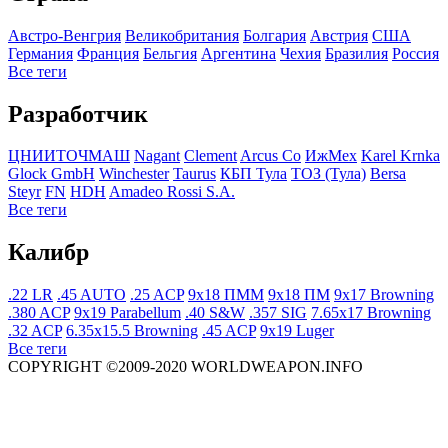
Австро-Венгрия
Великобритания
Болгария
Австрия
США
Германия
Франция
Бельгия
Аргентина
Чехия
Бразилия
Росcия
Все теги
Разработчик
ЦНИИТОЧМАШ
Nagant
Clement
Arcus Co
ИжМех
Karel Krnka
Glock GmbH
Winchester
Taurus
КБП Тула
ТОЗ (Тула)
Bersa
Steyr
FN
HDH
Amadeo Rossi S.A.
Все теги
Калибр
.22 LR
.45 AUTO
.25 ACP
9x18 ПММ
9x18 ПМ
9x17 Browning
.380 ACP
9x19 Parabellum
.40 S&W
.357 SIG
7.65x17 Browning
.32 ACP
6.35x15.5 Browning
.45 ACP
9x19 Luger
Все теги
COPYRIGHT ©2009-2020 WORLDWEAPON.INFO