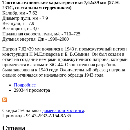
Тактико-технические характеристики 7,62х39 мм (57-H-
231C, со стальным сердечником)
Калибр, мм - 7,62
Диаметр пули, мм - 7,9
Вес пули, г - 7,9
Вес пороха, г - 3,0
Начальная скорость пули, м/с - 710–725
Дульная энергия, Дж - 1990–2080
Патрон 7,62×39 мм появился в 1943 г. промежуточный патрон
конструкции Н М.Елизарова и Б. В.Сёмина. Он был создан в
ответ на создание немцами промежуточного патрона, который
применялся в автомате StG-44. Окончательная разработка
была завершена к 1949 году. Окончательный образец патрона
сильно отличался от начального образца 1943 года.
Подробнее
290344 просмотра
Скидка 5% на заказ
домена или хостинга
.
Промокод - 9C47-2F32-A154-8A35
Страна