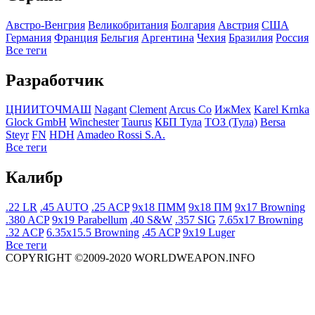
Австро-Венгрия
Великобритания
Болгария
Австрия
США
Германия
Франция
Бельгия
Аргентина
Чехия
Бразилия
Росcия
Все теги
Разработчик
ЦНИИТОЧМАШ
Nagant
Clement
Arcus Co
ИжМех
Karel Krnka
Glock GmbH
Winchester
Taurus
КБП Тула
ТОЗ (Тула)
Bersa
Steyr
FN
HDH
Amadeo Rossi S.A.
Все теги
Калибр
.22 LR
.45 AUTO
.25 ACP
9x18 ПММ
9x18 ПМ
9x17 Browning
.380 ACP
9x19 Parabellum
.40 S&W
.357 SIG
7.65x17 Browning
.32 ACP
6.35x15.5 Browning
.45 ACP
9x19 Luger
Все теги
COPYRIGHT ©2009-2020 WORLDWEAPON.INFO