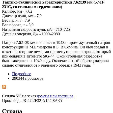
Тактико-технические характеристики 7,62х39 мм (57-H-
231C, со стальным сердечником)
Калибр, мм - 7,62
Диаметр пули, мм - 7,9
Вес пули, г - 7,9
Вес пороха, г - 3,0
Начальная скорость пули, м/с - 710–725
Дульная энергия, Дж - 1990–2080
Патрон 7,62×39 мм появился в 1943 г. промежуточный патрон
конструкции Н М.Елизарова и Б. В.Сёмина. Он был создан в
ответ на создание немцами промежуточного патрона, который
применялся в автомате StG-44. Окончательная разработка
была завершена к 1949 году. Окончательный образец патрона
сильно отличался от начального образца 1943 года.
Подробнее
290344 просмотра
Скидка 5% на заказ
домена или хостинга
.
Промокод - 9C47-2F32-A154-8A35
Страна