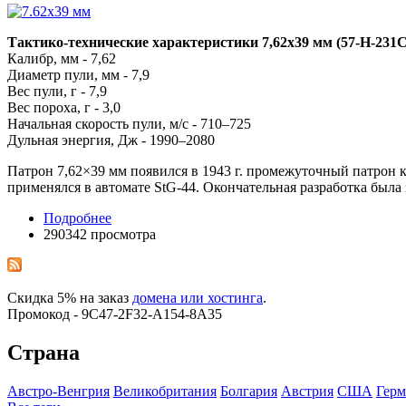
Тактико-технические характеристики 7,62х39 мм (57-H-231C
Калибр, мм - 7,62
Диаметр пули, мм - 7,9
Вес пули, г - 7,9
Вес пороха, г - 3,0
Начальная скорость пули, м/с - 710–725
Дульная энергия, Дж - 1990–2080
Патрон 7,62×39 мм появился в 1943 г. промежуточный патрон 
применялся в автомате StG-44. Окончательная разработка была 
Подробнее
290342 просмотра
Скидка 5% на заказ
домена или хостинга
.
Промокод - 9C47-2F32-A154-8A35
Страна
Австро-Венгрия
Великобритания
Болгария
Австрия
США
Герм