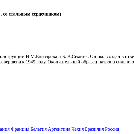
, со стальным сердечником)
конструкции Н М.Елизарова и Б. В.Сёмина. Он был создан в отв
завершена к 1949 году. Окончательный образец патрона сильно о
ания
Франция
Бельгия
Аргентина
Чехия
Бразилия
Росcия