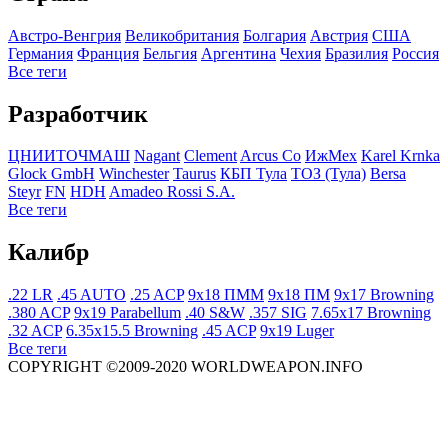
Австро-Венгрия
Великобритания
Болгария
Австрия
США
Германия
Франция
Бельгия
Аргентина
Чехия
Бразилия
Росcия
Все теги
Разработчик
ЦНИИТОЧМАШ
Nagant
Clement
Arcus Co
ИжМех
Karel Krnka
Glock GmbH
Winchester
Taurus
КБП Тула
ТОЗ (Тула)
Bersa
Steyr
FN
HDH
Amadeo Rossi S.A.
Все теги
Калибр
.22 LR
.45 AUTO
.25 ACP
9x18 ПММ
9x18 ПМ
9x17 Browning
.380 ACP
9x19 Parabellum
.40 S&W
.357 SIG
7.65x17 Browning
.32 ACP
6.35x15.5 Browning
.45 ACP
9x19 Luger
Все теги
COPYRIGHT ©2009-2020 WORLDWEAPON.INFO