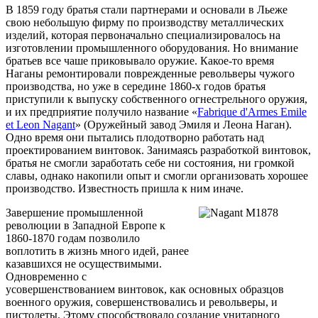
В 1859 году братья стали партнерами и основали в Льеже
свою небольшую фирму по производству металлических
изделий, которая первоначально специализировалось на
изготовлении промышленного оборудования. Но внимание
братьев все чаше приковывало оружие. Какое-то время
Наганы ремонтировали поврежденные револьверы чужого
производства, но уже в середине 1860-х годов братья
приступили к выпуску собственного огнестрельного оружия,
и их предприятие получило название «
Fabrique d'Armes Emile
et Leon Nagant
» (Оружейный завод Эмиля и Леона Наган).
Одно время они пытались плодотворно работать над
проектированием винтовок. Занимаясь разработкой винтовок,
братья не смогли заработать себе ни состояния, ни громкой
славы, однако накопили опыт и смогли организовать хорошее
производство. Известность пришла к ним иначе.
Завершение промышленной
революции в Западной Европе к
1860-1870 годам позволило
воплотить в жизнь много идей, ранее
казавшихся не осуществимыми.
Одновременно с
усовершенствованием винтовок, как основных образцов
военного оружия, совершенствовались и револьверы, и
пистолеты. Этому способствовало создание унитарного