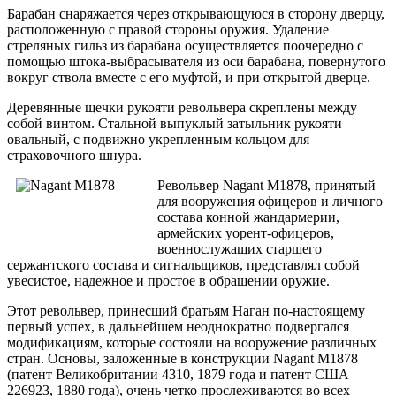
Барабан снаряжается через открывающуюся в сторону дверцу,
расположенную с правой стороны оружия. Удаление
стреляных гильз из барабана осуществляется поочередно с
помощью штока-выбрасывателя из оси барабана, повернутого
вокруг ствола вместе с его муфтой, и при открытой дверце.
Деревянные щечки рукояти револьвера скреплены между
собой винтом. Стальной выпуклый затыльник рукояти
овальный, с подвижно укрепленным кольцом для
страховочного шнура.
Револьвер Nagant M1878, принятый
для вооружения офицеров и личного
состава конной жандармерии,
армейских уорент-офицеров,
военнослужащих старшего
сержантского состава и сигнальщиков, представлял собой
увесистое, надежное и простое в обращении оружие.
Этот револьвер, принесший братьям Наган по-настоящему
первый успех, в дальнейшем неоднократно подвергался
модификациям, которые состояли на вооружение различных
стран. Основы, заложенные в конструкции Nagant M1878
(патент Великобритании 4310, 1879 года и патент США
226923, 1880 года), очень четко прослеживаются во всех