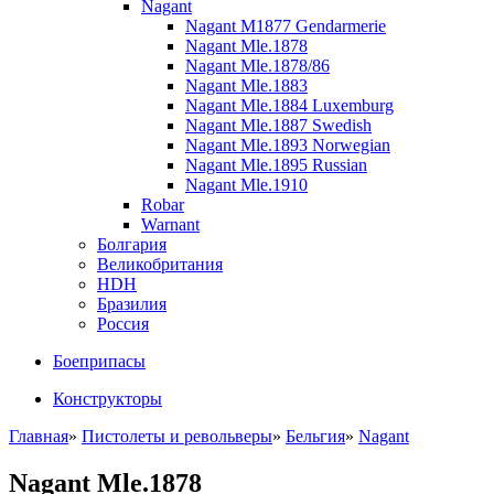
Nagant
Nagant M1877 Gendarmerie
Nagant Mle.1878
Nagant Mle.1878/86
Nagant Mle.1883
Nagant Mle.1884 Luxemburg
Nagant Mle.1887 Swedish
Nagant Mle.1893 Norwegian
Nagant Mle.1895 Russian
Nagant Mle.1910
Robar
Warnant
Болгария
Великобритания
HDH
Бразилия
Россия
Боеприпасы
Конструкторы
Главная
»
Пистолеты и револьверы
»
Бельгия
»
Nagant
Nagant Mle.1878