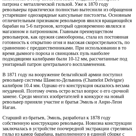
патрона с металлической гильзой. Уже к 1870 году
револьверы практически полностью вытеснили из обращения
устаревшие однозарядные капсульные пистолеты. Основным
отличительным признаком револьверов явился вращающийся
барабан на 5-6 патронов, который одновременно являлся и
магазином и патронником. Главным преимуществом
револьверов, как оружия самообороны, стала их постоянная
готовность к открытию огня и высокая скорострельность, по
сравнению с предшественниками. При использовании в то
время дымного пороха и свинцовых пуль наиболее
подходящими калибрами были 10-12 мм, рассчитанные под
унитарный патрон центрального воспламенения.
В 1871 году на вооружение бельгийской армии поступил
револьвер системы Шамело-Дельвинь (Chamelot Delvigne)
калибром 10.4 мм. Однако его конструкция оказалось весьма
неудачной. Поэтому очень остро встал вопрос о его срочной
замене. Среди многих изобретателей в конкурсе на новый
револьвер приняли участие и братья Эмиль и Анри-Леон
Наган.
Старший из братьев, Эмиль, разработал к 1878 году
собственную конструкцию револьвера. Новизна конструкции
заключалась в устройстве поочередной экстракции стреляных
гильз из камор барабана, выполненного в единой сборке с