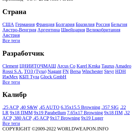
Страна
США
Германия
Франция
Болгария
Бразилия
Росcия
Бельгия
Австро-Венгрия
Аргентина
Швейцария
Великобритания
Австрия
Все теги
Разработчик
Clement
ЦНИИТОЧМАШ
Arcus Co
Karel Krnka
Taurus
Amadeo
Rossi S.A.
ТОЗ (Тула)
Nagant
FN
Bersa
Winchester
Steyr
HDH
ИжМех
КБП Тула
Glock GmbH
Все теги
Калибр
.25 ACP
.40 S&W
.45 AUTO
6.35x15.5 Browning
.357 SIG
.22
LR
9x18 ПММ
9x19 Parabellum
7.65x17 Browning
9x18 ПМ
.32
ACP
.380 ACP
.45 ACP
9x17 Browning
9x19 Luger
Все теги
COPYRIGHT ©2009-2022 WORLDWEAPON.INFO