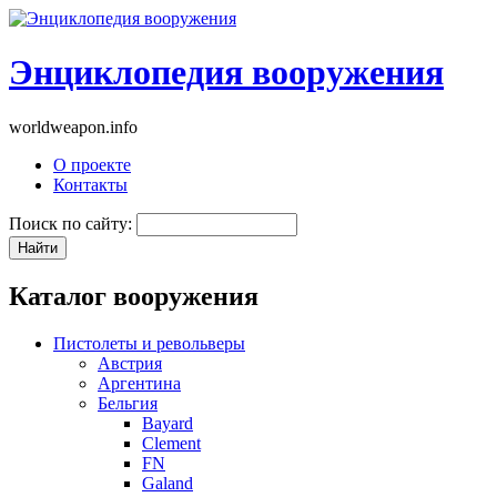
Энциклопедия вооружения
worldweapon.info
О проекте
Контакты
Поиск по сайту:
Каталог вооружения
Пистолеты и револьверы
Австрия
Аргентина
Бельгия
Bayard
Clement
FN
Galand