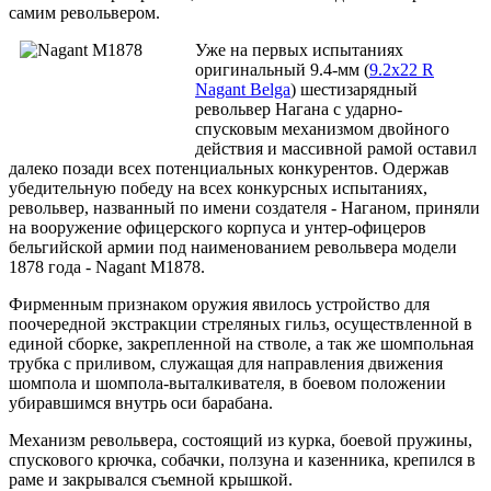
самим револьвером.
Уже на первых испытаниях
оригинальный 9.4-мм (
9.2x22 R
Nagant Belga
) шестизарядный
револьвер Нагана с ударно-
спусковым механизмом двойного
действия и массивной рамой оставил
далеко позади всех потенциальных конкурентов. Одержав
убедительную победу на всех конкурсных испытаниях,
револьвер, названный по имени создателя - Наганом, приняли
на вооружение офицерского корпуса и унтер-офицеров
бельгийской армии под наименованием револьвера модели
1878 года - Nagant M1878.
Фирменным признаком оружия явилось устройство для
поочередной экстракции стреляных гильз, осуществленной в
единой сборке, закрепленной на стволе, а так же шомпольная
трубка с приливом, служащая для направления движения
шомпола и шомпола-выталкивателя, в боевом положении
убиравшимся внутрь оси барабана.
Механизм револьвера, состоящий из курка, боевой пружины,
спускового крючка, собачки, ползуна и казенника, крепился в
раме и закрывался съемной крышкой.