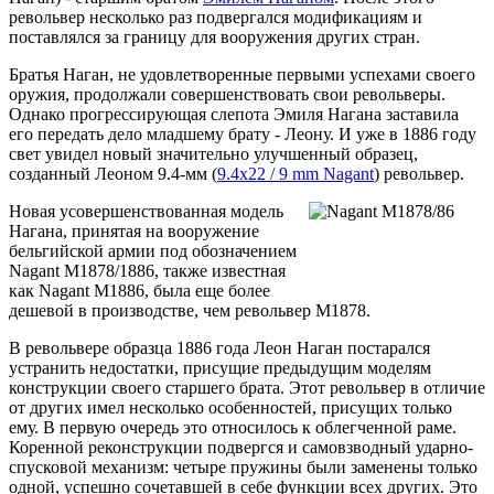
револьвер несколько раз подвергался модификациям и
поставлялся за границу для вооружения других стран.
Братья Наган, не удовлетворенные первыми успехами своего
оружия, продолжали совершенствовать свои револьверы.
Однако прогрессирующая слепота Эмиля Нагана заставила
его передать дело младшему брату - Леону. И уже в 1886 году
свет увидел новый значительно улучшенный образец,
созданный Леоном 9.4-мм (
9.4x22 / 9 mm Nagant
) револьвер.
Новая усовершенствованная модель
Нагана, принятая на вооружение
бельгийской армии под обозначением
Nagant M1878/1886, также известная
как Nagant M1886, была еще более
дешевой в производстве, чем револьвер М1878.
В револьвере образца 1886 года Леон Наган постарался
устранить недостатки, присущие предыдущим моделям
конструкции своего старшего брата. Этот револьвер в отличие
от других имел несколько особенностей, присущих только
ему. В первую очередь это относилось к облегченной раме.
Коренной реконструкции подвергся и самовзводный ударно-
спусковой механизм: четыре пружины были заменены только
одной, успешно сочетавшей в себе функции всех других. Это