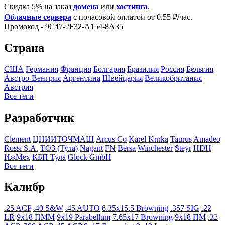
Скидка 5% на заказ
домена
или
хостинга
.
Облачные сервера
с почасовой оплатой от 0.55 ₽/час.
Промокод - 9C47-2F32-A154-8A35
Страна
США
Германия
Франция
Болгария
Бразилия
Росcия
Бельгия
Австро-Венгрия
Аргентина
Швейцария
Великобритания
Австрия
Все теги
Разработчик
Clement
ЦНИИТОЧМАШ
Arcus Co
Karel Krnka
Taurus
Amadeo
Rossi S.A.
ТОЗ (Тула)
Nagant
FN
Bersa
Winchester
Steyr
HDH
ИжМех
КБП Тула
Glock GmbH
Все теги
Калибр
.25 ACP
.40 S&W
.45 AUTO
6.35x15.5 Browning
.357 SIG
.22
LR
9x18 ПММ
9x19 Parabellum
7.65x17 Browning
9x18 ПМ
.32