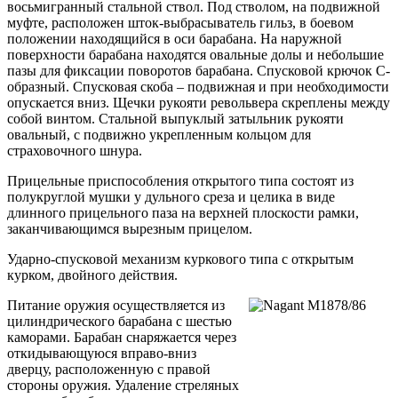
восьмигранный стальной ствол. Под стволом, на подвижной
муфте, расположен шток-выбрасыватель гильз, в боевом
положении находящийся в оси барабана. На наружной
поверхности барабана находятся овальные долы и небольшие
пазы для фиксации поворотов барабана. Спусковой крючок С-
образный. Спусковая скоба – подвижная и при необходимости
опускается вниз. Щечки рукояти револьвера скреплены между
собой винтом. Стальной выпуклый затыльник рукояти
овальный, с подвижно укрепленным кольцом для
страховочного шнура.
Прицельные приспособления открытого типа состоят из
полукруглой мушки у дульного среза и целика в виде
длинного прицельного паза на верхней плоскости рамки,
заканчивающимся вырезным прицелом.
Ударно-спусковой механизм куркового типа с открытым
курком, двойного действия.
Питание оружия осуществляется из
цилиндрического барабана с шестью
каморами. Барабан снаряжается через
откидывающуюся вправо-вниз
дверцу, расположенную с правой
стороны оружия. Удаление стреляных