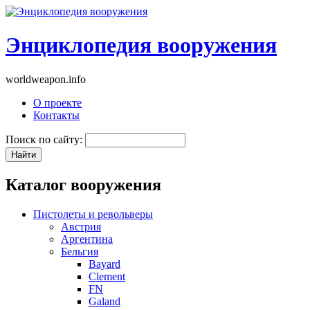
Энциклопедия вооружения
worldweapon.info
О проекте
Контакты
Поиск по сайту:
Каталог вооружения
Пистолеты и револьверы
Австрия
Аргентина
Бельгия
Bayard
Clement
FN
Galand