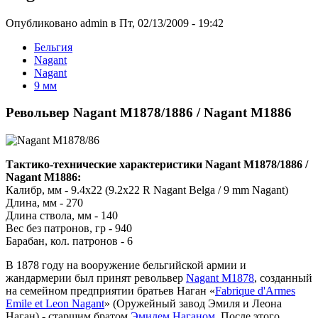
Опубликовано admin в Пт, 02/13/2009 - 19:42
Бельгия
Nagant
Nagant
9 мм
Револьвер Nagant M1878/1886 / Nagant M1886
Тактико-технические характеристики Nagant M1878/1886 /
Nagant M1886:
Калибр, мм - 9.4x22 (9.2x22 R Nagant Belga / 9 mm Nagant)
Длина, мм - 270
Длина ствола, мм - 140
Вес без патронов, гр - 940
Барабан, кол. патронов - 6
В 1878 году на вооружение бельгийской армии и
жандармерии был принят револьвер
Nagant M1878
, созданный
на семейном предприятии братьев Наган «
Fabrique d'Armes
Emile et Leon Nagant
» (Оружейный завод Эмиля и Леона
Наган) - старшим братом
Эмилем Наганом
. После этого