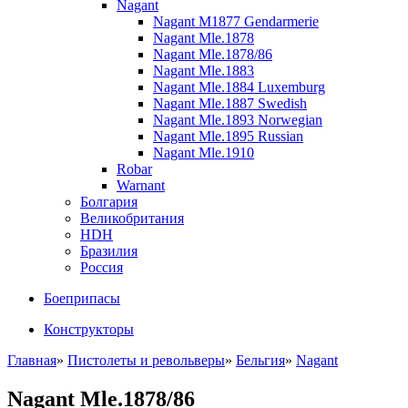
Nagant
Nagant M1877 Gendarmerie
Nagant Mle.1878
Nagant Mle.1878/86
Nagant Mle.1883
Nagant Mle.1884 Luxemburg
Nagant Mle.1887 Swedish
Nagant Mle.1893 Norwegian
Nagant Mle.1895 Russian
Nagant Mle.1910
Robar
Warnant
Болгария
Великобритания
HDH
Бразилия
Россия
Боеприпасы
Конструкторы
Главная
»
Пистолеты и револьверы
»
Бельгия
»
Nagant
Nagant Mle.1878/86