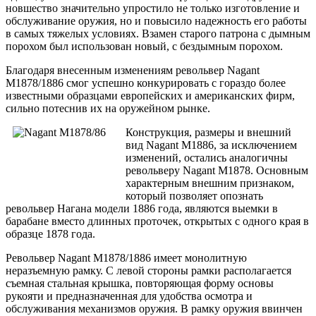
новшество значительно упростило не только изготовление и
обслуживание оружия, но и повысило надежность его работы
в самых тяжелых условиях. Взамен старого патрона с дымным
порохом был использован новый, с бездымным порохом.
Благодаря внесенным изменениям револьвер Nagant
M1878/1886 смог успешно конкурировать с гораздо более
известными образцами европейских и американских фирм,
сильно потеснив их на оружейном рынке.
Конструкция, размеры и внешний
вид Nagant M1886, за исключением
изменений, остались аналогичны
револьверу Nagant M1878. Основным
характерным внешним признаком,
который позволяет опознать
револьвер Нагана модели 1886 года, являются выемки в
барабане вместо длинных проточек, открытых с одного края в
образце 1878 года.
Револьвер Nagant M1878/1886 имеет монолитную
неразъемную рамку. С левой стороны рамки располагается
съемная стальная крышка, повторяющая форму основы
рукояти и предназначенная для удобства осмотра и
обслуживания механизмов оружия. В рамку оружия ввинчен