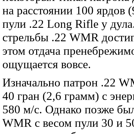
на расстоянии 100 ярдов (
пули .22 Long Rifle у дул
стрельбы .22 WMR дости
этом отдача пренебрежимо
ощущается вовсе.
Изначально патрон .22 W
40 гран (2,6 грамм) с эне
580 м/с. Однако позже бы
WMR с весом пули 30 и 50 