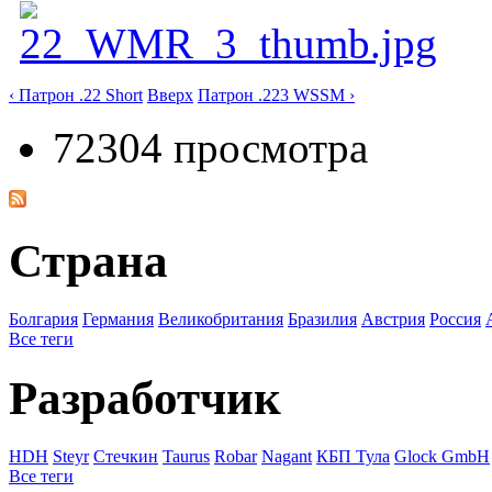
‹ Патрон .22 Short
Вверх
Патрон .223 WSSM ›
72304 просмотра
Страна
Болгария
Германия
Великобритания
Бразилия
Австрия
Росcия
Все теги
Разработчик
HDH
Steyr
Стечкин
Taurus
Robar
Nagant
КБП Тула
Glock GmbH
Все теги