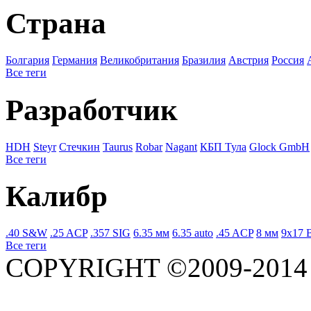
Страна
Болгария
Германия
Великобритания
Бразилия
Австрия
Росcия
Все теги
Разработчик
HDH
Steyr
Стечкин
Taurus
Robar
Nagant
КБП Тула
Glock GmbH
Все теги
Калибр
.40 S&W
.25 ACP
.357 SIG
6.35 мм
6.35 auto
.45 ACP
8 мм
9x17 
Все теги
COPYRIGHT ©2009-201