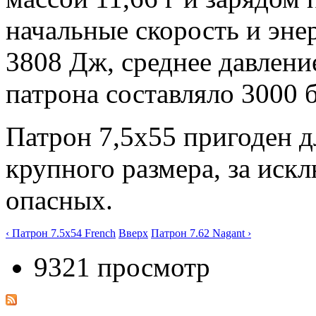
начальные скорость и эне
3808 Дж, среднее давлени
патрона составляло 3000 б
Патрон 7,5x55 пригоден д
крупного размера, за иск
опасных.
‹ Патрон 7.5x54 French
Вверх
Патрон 7.62 Nagant ›
9321 просмотр