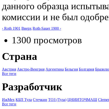
данного образца испытыва
комиссии и не был одобре
‹ Roth 1901
Вверх
Roth-Sauer 1900 ›
1300 просмотров
Страна
Австрия
Австро-Венгрия
Аргентина
Бельгия
Болгария
Бразили
Все теги
Разработчик
ИжМех
КБП Тула
Стечкин
ТОЗ (Тула)
ЦНИИТОЧМАШ
Cleme
Все теги