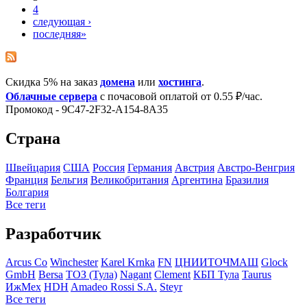
4
следующая ›
последняя»
Скидка 5% на заказ
домена
или
хостинга
.
Облачные сервера
с почасовой оплатой от 0.55 ₽/час.
Промокод - 9C47-2F32-A154-8A35
Страна
Швейцария
США
Росcия
Германия
Австрия
Австро-Венгрия
Франция
Бельгия
Великобритания
Аргентина
Бразилия
Болгария
Все теги
Разработчик
Arcus Co
Winchester
Karel Krnka
FN
ЦНИИТОЧМАШ
Glock
GmbH
Bersa
ТОЗ (Тула)
Nagant
Clement
КБП Тула
Taurus
ИжМех
HDH
Amadeo Rossi S.A.
Steyr
Все теги