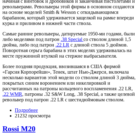
начиная с винтовок и дробовиков и заканчивая пистолетами и
револьверами. Револьверы этой фирмы в основном создаются
на основе моделей Smith & Wesson с откидывающимся
барабаном, который удерживается защелкой на рамке впереди
курка и приливом в нижней части ствола.
Самые ранние револьверы, датируемые 1950-ми годами, были
либо моделями под патрон
.38 Special
со стволом длиной 1,5
дюйма, либо под патрон
.22 LR
с длиной ствола 5 дюймов.
Поворотная серьга барабана в этих моделях удерживалась на
месте пружинной втулкой на стержне выбрасывателя.
Более поздняя продукция, ввозившаяся в США фирмой
«Гарсия Корпорейшн», Тенек, штат Нью-Джерси, включала
несколько вариантов этой модели со стволом длиной 3 дюйма,
покрытых синим воронением или никелировкой и
рассчитанных на патроны кольцевого воспламенения .22 LR,
.22 WMR
, патроны .32 S&W Long, .38 Special, а также целевой
револьвер под патрон .22 LR с шестидюймовым стволом.
Подробнее
21232 просмотра
Rossi M20