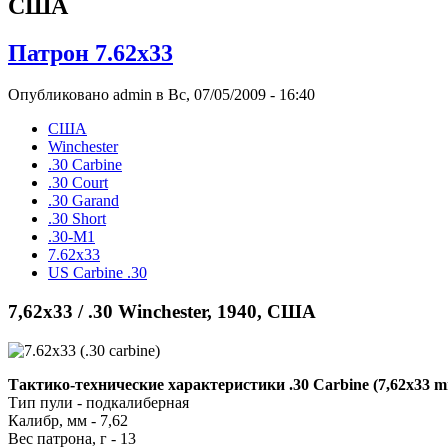
США
Патрон 7.62x33
Опубликовано admin в Вс, 07/05/2009 - 16:40
США
Winchester
.30 Carbine
.30 Court
.30 Garand
.30 Short
.30-М1
7.62x33
US Carbine .30
7,62x33 / .30 Winchester, 1940, США
Тактико-технические характеристики .30 Carbine (7,62x33 
Тип пули - подкалиберная
Калибр, мм - 7,62
Вес патрона, г - 13