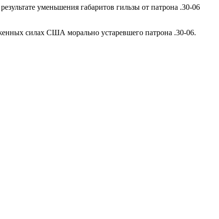
 результате уменьшения габаритов гильзы от патрона .30-06
женных силах США морально устаревшего патрона .30-06.