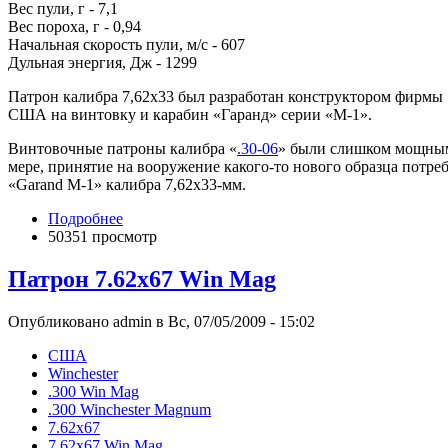
Вес пули, г - 7,1
Вес пороха, г - 0,94
Начальная скорость пули, м/с - 607
Дульная энергия, Дж - 1299
Патрон калибра 7,62х33 был разработан конструктором фирмы
США на винтовку и карабин «Гаранд» серии «М-1».
Винтовочные патроны калибра «
.30-06
» были слишком мощными
мере, принятие на вооружение какого-то нового образца потр
«Garand M-1» калибра 7,62х33-мм.
Подробнее
50351 просмотр
Патрон 7.62x67 Win Mag
Опубликовано admin в Вс, 07/05/2009 - 15:02
США
Winchester
.300 Win Mag
.300 Winchester Magnum
7.62x67
7.62x67 Win Mag