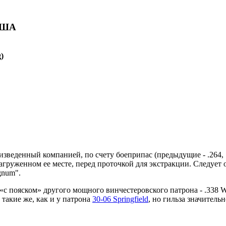
 США
)
изведенный компанией, по счету боеприпас (предыдущие - .264, .
нагруженном ее месте, перед проточкой для экстракции. Следует
gnum".
ы «с пояском» другого мощного винчестеровского патрона - .338 
такие же, как и у патрона
30-06 Springfield
, но гильза значитель