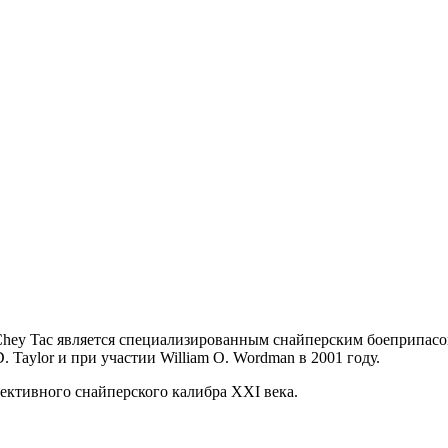
 Chey Tac является специализированным снайперским боеприпасом,
. Taylor и при участии William O. Wordman в 2001 году.
пективного снайперского калибра XXI века.