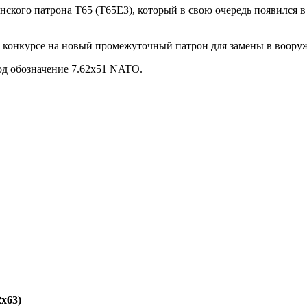
анского патрона T65 (Т65ЕЗ), который в свою очередь появился в
в конкурсе на новый промежуточный патрон для замены в воору
од обозначение 7.62x51 NATO.
2х63)