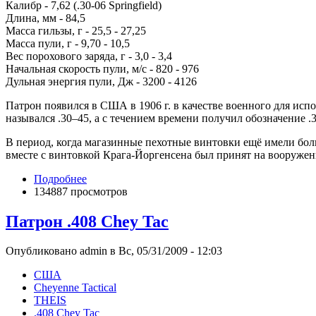
Калибр - 7,62 (.30-06 Springfield)
Длина, мм - 84,5
Масса гильзы, г - 25,5 - 27,25
Масса пули, г - 9,70 - 10,5
Вес порохового заряда, г - 3,0 - 3,4
Начальная скорость пули, м/с - 820 - 976
Дульная энергия пули, Дж - 3200 - 4126
Патрон появился в США в 1906 г. в качестве военного для ис
назывался .30–45, а с течением времени получил обозначение 
В период, когда магазинные пехотные винтовки ещё имели боль
вместе с винтовкой Крага-Йоргенсена был принят на вооруж
Подробнее
134887 просмотров
Патрон .408 Chey Tac
Опубликовано admin в Вс, 05/31/2009 - 12:03
США
Cheyenne Tactical
THEIS
.408 Chey Tac