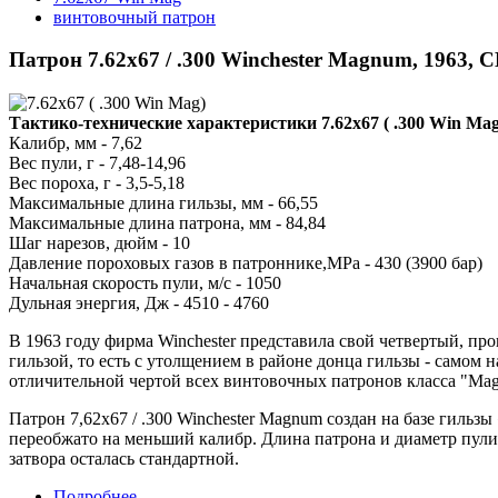
винтовочный патрон
Патрон 7.62x67 / .300 Winchester Magnum, 1963,
Тактико-технические характеристики 7.62x67 ( .300 Win Mag
Калибр, мм - 7,62
Вес пули, г - 7,48-14,96
Вес пороха, г - 3,5-5,18
Максимальные длина гильзы, мм - 66,55
Максимальные длина патрона, мм - 84,84
Шаг нарезов, дюйм - 10
Давление пороховых газов в патроннике,МРа - 430 (3900 бар)
Начальная скорость пули, м/с - 1050
Дульная энергия, Дж - 4510 - 4760
В 1963 году фирма Winchester представила свой четвертый, про
гильзой, то есть с утолщением в районе донца гильзы - самом 
отличительной чертой всех винтовочных патронов класса "Ma
Патрон 7,62х67 / .300 Winchester Magnum создан на базе гильз
переобжато на меньший калибр. Длина патрона и диаметр пули 
затвора осталась стандартной.
Подробнее