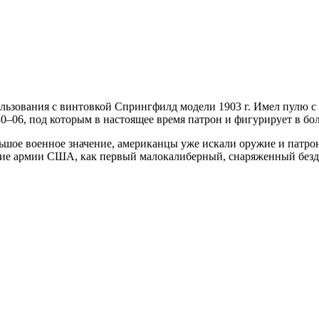
пользования с винтовкой Спрингфилд модели 1903 г. Имел пулю 
.30–06, под которым в настоящее время патрон и фигурирует в б
шое военное значение, американцы уже искали оружие и патрон н
ение армии США, как первый малокалиберный, снаряженный без