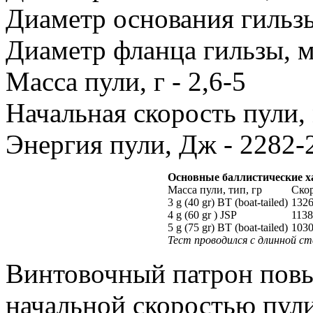
Диаметр основания гильзы
Диаметр фланца гильзы, м
Масса пули, г - 2,6-5
Начальная скорость пули, 
Энергия пули, Дж - 2282-
Основные баллистические х
Масса пули, тип, гр
Скор
3 g (40 gr) BT (boat-tailed)
132
4 g (60 gr ) JSP
1138
5 g (75 gr) BT (boat-tailed)
103
Тест проводился с длинной ст
Винтовочный патрон пов
начальной скоростью пул