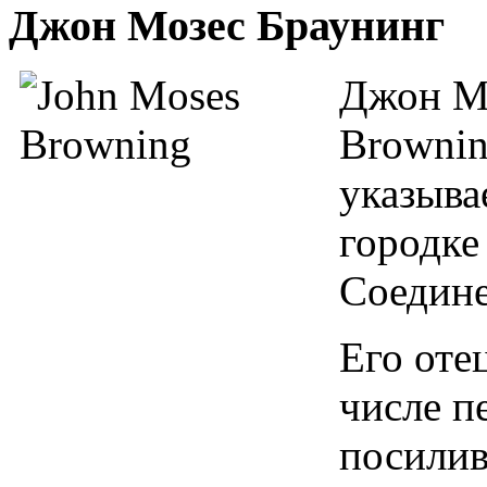
Джон Мозес Браунинг
Джон Мо
Brownin
указыва
городке
Соедин
Его оте
числе п
посилив