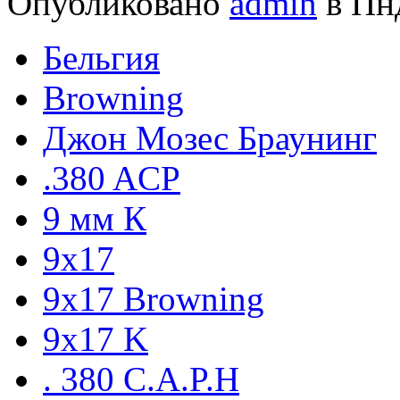
Опубликовано
admin
в Пнд
Бельгия
Browning
Джон Мозес Браунинг
.380 ACP
9 мм К
9x17
9х17 Browning
9х17 K
. 380 C.A.P.H