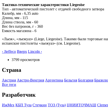
Тактико-технические характеристики Liegeoise
Тип - автоматический пистолет с отдачей свободного затвора
Калибр, мм - 6,35 auto
Длина, мм - 115
Длина ствола, мм - 60
Вес без патронов, г - 360
Емкость магазина - 6
«Льеж», «льежуаз» (Liege, Liegeoise). Такими были торговые н
испанские пистолеты «льежуаз» (см. Liegeoise).
‹ Jieffeco
Вверх
Lincoln ›
3799 просмотров
Страна
Австрия
Австро-Венгрия
Аргентина
Бельгия
Болгария
Бразили
Все теги
Разработчик
ИжМех
КБП Тула
Стечкин
ТОЗ (Тула)
ЦНИИТОЧМАШ
Cleme