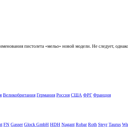
аименования пистолета «мельо» новой модели. Не следует, однак
я
Великобритания
Германия
Россия
США
ФРГ
Франция
nt
FN
Gasser
Glock GmbH
HDH
Nagant
Robar
Roth
Steyr
Taurus
Win