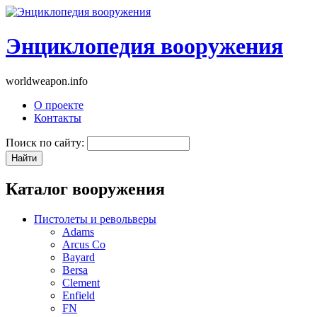
Энциклопедия вооружения
worldweapon.info
О проекте
Контакты
Поиск по сайту:
Каталог вооружения
Пистолеты и револьверы
Adams
Arcus Co
Bayard
Bersa
Clement
Enfield
FN