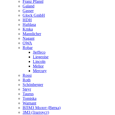
Franz Pfannl
Galand
Gasser
Glock GmbH
HDH
Hafdasa
Krnka
Mannlicher
Nagant
OWA
Robar
Jieffeco
Liegeoise
Lincoln
Melior
Mercury
Rossi
Roth
Schönberger
Steyr
Taurus
Tomiska
Warnant
ВПМЗ Молот (Вятка)
ЗМЗ (Златоуст)