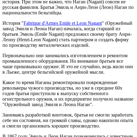
история. При этом не важно, что Наган (Nagant) совсем не
русская фамилия. Братья Эмиль и Анри-Леон (Леон) Наган по
национальности бельгийцы.
История "
Fabrique d'Armes Emile et Leon Nagant
" (Оружейный
завод Эмиля и Леона Наган) началась, когда старший из
братьев Эмиль (Emile Nagant) предложил своему брату Анри-
Леону (Henri-Leon Nagant) стать партнером и создать фирму
по производству металлических изделий.
Первоначально они занимались изготовлением и ремонтом
промышленного оборудования. Но внимание братьев все
чаше приковывало оружие. И это не случайно, ведь жили они
в Льеже, центре бельгийской оружейной мысли.
Какое то время Наганы ремонтировали поврежденные
револьверы чужого производства, но уже в середине 60х
годов братья приступили к выпуску собственного
огнестрельного оружия, и их предприятие получило название
"Оружейный завод Эмиля и Леона Наган".
Занимаясь разработкой винтовок, братья не смогли заработать
себе ни состояния, ни громкой славы, однако накопили опыта
и смогли организовать хорошее производство.
В 1867 году Эмиль и Леон Наган познакомились с известным