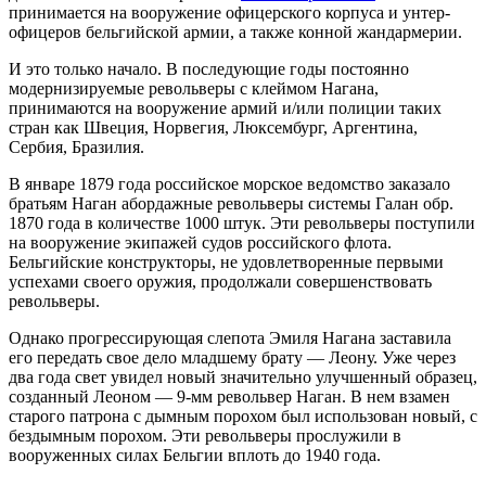
принимается на вооружение офицерского корпуса и унтер-
офицеров бельгийской армии, а также конной жандармерии.
И это только начало. В последующие годы постоянно
модернизируемые револьверы с клеймом Нагана,
принимаются на вооружение армий и/или полиции таких
стран как Швеция, Норвегия, Люксембург, Аргентина,
Сербия, Бразилия.
В январе 1879 года российское морское ведомство заказало
братьям Наган абордажные револьверы системы Галан обр.
1870 года в количестве 1000 штук. Эти револьверы поступили
на вооружение экипажей судов российского флота.
Бельгийские конструкторы, не удовлетворенные первыми
успехами своего оружия, продолжали совершенствовать
револьверы.
Однако прогрессирующая слепота Эмиля Нагана заставила
его передать свое дело младшему брату — Леону. Уже через
два года свет увидел новый значительно улучшенный образец,
созданный Леоном — 9-мм револьвер Наган. В нем взамен
старого патрона с дымным порохом был использован новый, с
бездымным порохом. Эти револьверы прослужили в
вооруженных силах Бельгии вплоть до 1940 года.