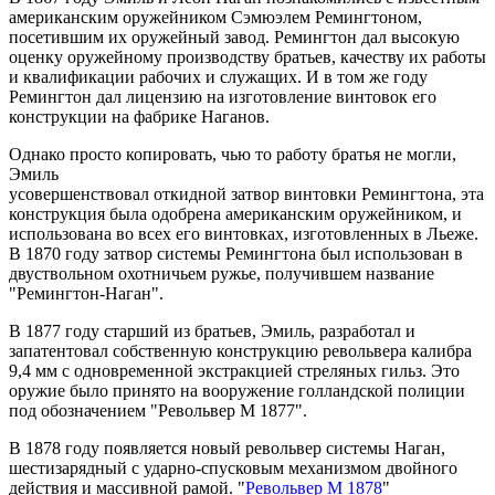
американским оружейником Сэмюэлем Ремингтоном,
посетившим их оружейный завод. Ремингтон дал высокую
оценку оружейному производству братьев, качеству их работы
и квалификации рабочих и служащих. И в том же году
Ремингтон дал лицензию на изготовление винтовок его
конструкции на фабрике Наганов.
Однако просто копировать, чью то работу братья не могли,
Эмиль
усовершенствовал откидной затвор винтовки Ремингтона, эта
конструкция была одобрена американским оружейником, и
использована во всех его винтовках, изготовленных в Льеже.
В 1870 году затвор системы Ремингтона был использован в
двуствольном охотничьем ружье, получившем название
"Ремингтон-Наган".
В 1877 году старший из братьев, Эмиль, разработал и
запатентовал собственную конструкцию револьвера калибра
9,4 мм с одновременной экстракцией стреляных гильз. Это
оружие было принято на вооружение голландской полиции
под обозначением "Револьвер М 1877".
В 1878 году появляется новый револьвер системы Наган,
шестизарядный с ударно-спусковым механизмом двойного
действия и массивной рамой. "
Револьвер М 1878
"