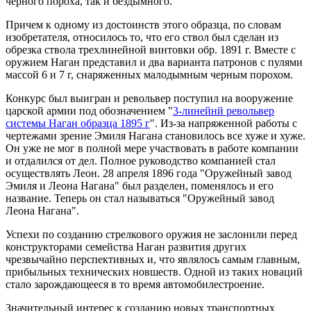
черного пороха, так и бездымного.
Причем к одному из достоинств этого образца, по словам
изобретателя, относилось то, что его ствол был сделан из
обрезка ствола трехлинейной винтовки обр. 1891 г. Вместе с
оружием Наган представил и два варианта патронов с пулями
массой 6 и 7 г, снаряженных малодымным черным порохом.
Конкурс был выигран и револьвер поступил на вооружение
царской армии под обозначением "
3-линейнй револьвер
системы Наган образца 1895 г
". Из-за напряженной работы с
чертежами зрение Эмиля Нагана становилось все хуже и хуже.
Он уже не мог в полной мере участвовать в работе компании
и отдалился от дел. Полное руководство компанией стал
осуществлять Леон. 28 апреля 1896 года "Оружейный завод
Эмиля и Леона Нагана" был разделен, поменялось и его
название. Теперь он стал называться "Оружейный завод
Леона Нагана".
Успехи по созданию стрелкового оружия не заслонили перед
конструкторами семейства Наган развития других
чрезвычайно перспективных и, что являлось самым главным,
прибыльных технических новшеств. Одной из таких новаций
стало зарождающееся в то время автомобилестроение.
Значительный интерес к созданию новых транспортных