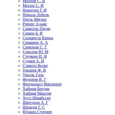
Михеев С. В
Мосин С. И
Никитин Г. И
Никола Лебель
Пауль Маузер
Роберт Адамс
Самюэль Паули
Семин Б. В
Сильвестр Крнка
Симарин А. А
Симонов С. Г
Соколов Ю. М
Стечкин И. Я
Судаев А. И
Сэмюэл Кольт
Токарев Ф. В
Узиэль Галь
Федоров В. Г
Фердинанд Манлихер
Хайрам Бердан
Хайрам Максим
Хуго Шмайссер
Шипунов А. Г
Шпагин Г. С
Юджин Стоунер