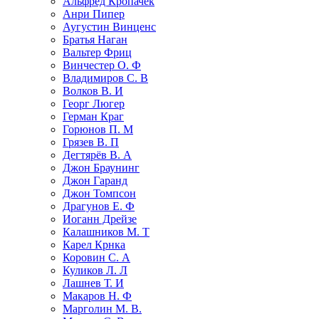
Альфред Кропачек
Анри Пипер
Аугустин Винценс
Братья Наган
Вальтер Фриц
Винчестер О. Ф
Владимиров С. В
Волков В. И
Георг Люгер
Герман Краг
Горюнов П. М
Грязев В. П
Дегтярёв В. А
Джон Браунинг
Джон Гаранд
Джон Томпсон
Драгунов Е. Ф
Иоганн Дрейзе
Калашников М. Т
Карел Крнка
Коровин С. А
Куликов Л. Л
Лашнев Т. И
Макаров Н. Ф
Марголин М. В.