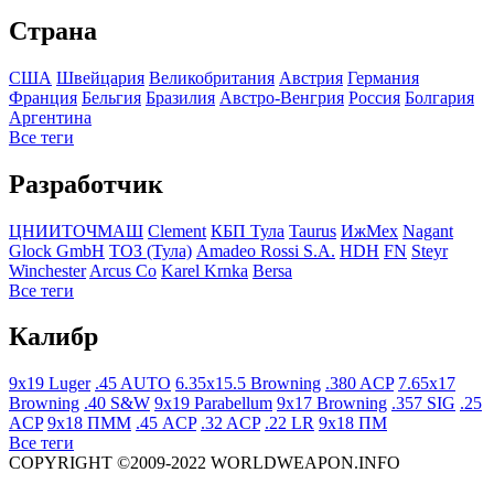
Страна
США
Швейцария
Великобритания
Австрия
Германия
Франция
Бельгия
Бразилия
Австро-Венгрия
Росcия
Болгария
Аргентина
Все теги
Разработчик
ЦНИИТОЧМАШ
Clement
КБП Тула
Taurus
ИжМех
Nagant
Glock GmbH
ТОЗ (Тула)
Amadeo Rossi S.A.
HDH
FN
Steyr
Winchester
Arcus Co
Karel Krnka
Bersa
Все теги
Калибр
9x19 Luger
.45 AUTO
6.35x15.5 Browning
.380 ACP
7.65x17
Browning
.40 S&W
9x19 Parabellum
9x17 Browning
.357 SIG
.25
ACP
9x18 ПММ
.45 ACP
.32 ACP
.22 LR
9x18 ПМ
Все теги
COPYRIGHT ©2009-2022 WORLDWEAPON.INFO