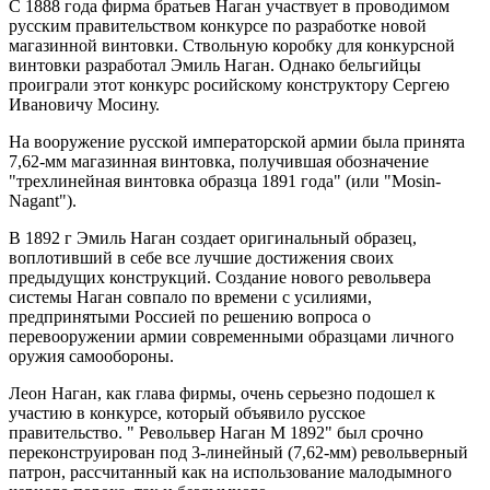
С 1888 года фирма братьев Наган участвует в проводимом
русским правительством конкурсе по разработке новой
магазинной винтовки. Ствольную коробку для конкурсной
винтовки разработал Эмиль Наган. Однако бельгийцы
проиграли этот конкурс росийскому конструктору Сергею
Ивановичу Мосину.
На вооружение русской императорской армии была принята
7,62-мм магазинная винтовка, получившая обозначение
"трехлинейная винтовка образца 1891 года" (или "Mosin-
Nagant").
В 1892 г Эмиль Наган создает оригинальный образец,
воплотивший в себе все лучшие достижения своих
предыдущих конструкций. Создание нового револьвера
системы Наган совпало по времени с усилиями,
предпринятыми Россией по решению вопроса о
перевооружении армии современными образцами личного
оружия самообороны.
Леон Наган, как глава фирмы, очень серьезно подошел к
участию в конкурсе, который объявило русское
правительство. " Револьвер Наган М 1892" был срочно
переконструирован под 3-линейный (7,62-мм) револьверный
патрон, рассчитанный как на использование малодымного