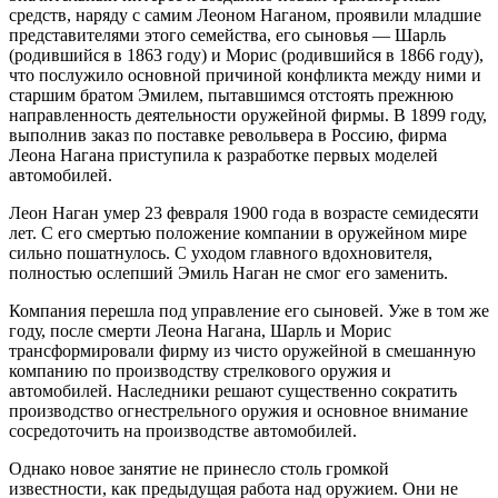
средств, наряду с самим Леоном Наганом, проявили младшие
представителями этого семейства, его сыновья — Шарль
(родившийся в 1863 году) и Морис (родившийся в 1866 году),
что послужило основной причиной конфликта между ними и
старшим братом Эмилем, пытавшимся отстоять прежнюю
направленность деятельности оружейной фирмы. В 1899 году,
выполнив заказ по поставке револьвера в Россию, фирма
Леона Нагана приступила к разработке первых моделей
автомобилей.
Леон Наган умер 23 февраля 1900 года в возрасте семидесяти
лет. С его смертью положение компании в оружейном мире
сильно пошатнулось. С уходом главного вдохновителя,
полностью ослепший Эмиль Наган не смог его заменить.
Компания перешла под управление его сыновей. Уже в том же
году, после смерти Леона Нагана, Шарль и Морис
трансформировали фирму из чисто оружейной в смешанную
компанию по производству стрелкового оружия и
автомобилей. Наследники решают существенно сократить
производство огнестрельного оружия и основное внимание
сосредоточить на производстве автомобилей.
Однако новое занятие не принесло столь громкой
известности, как предыдущая работа над оружием. Они не