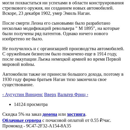
могли похвастаться ни успехами в области конструирования
стрелкового оружия, ни созданием новых автомобилей.
Вскоре, 23 декабря 1902, умер Эмиль Наган.
После смерти Леона его сыновьями было разработано
несколько модификаций револьвера " М 1895", на которые
были получены ряд патентов. Однако ничего нового
изобретено не было.
Не получилось и с организацией производства автомобилей.
С оружейным бизнесом было покончено еще в 1914 году,
после оккупации Льежа немецкой армией во время Первой
мировой войны.
Автомобили также не принесли большого дохода, поэтому в
1930 году фирма братьев Наган тихо закончила свое
существование.
‹ Аугустин Винценс
Вверх
Вальтер Фриц ›
14124 просмотра
Скидка 5% на заказ
домена
или
хостинга
.
Облачные сервера
с почасовой оплатой от 0.55 ₽/час.
Промокод - 9C47-2F32-A154-8A35