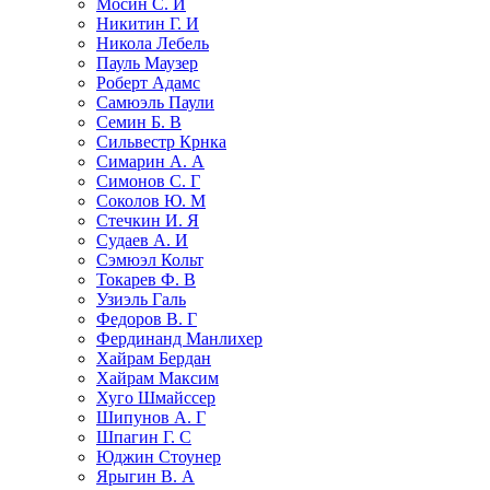
Мосин С. И
Никитин Г. И
Никола Лебель
Пауль Маузер
Роберт Адамс
Самюэль Паули
Семин Б. В
Сильвестр Крнка
Симарин А. А
Симонов С. Г
Соколов Ю. М
Стечкин И. Я
Судаев А. И
Сэмюэл Кольт
Токарев Ф. В
Узиэль Галь
Федоров В. Г
Фердинанд Манлихер
Хайрам Бердан
Хайрам Максим
Хуго Шмайссер
Шипунов А. Г
Шпагин Г. С
Юджин Стоунер
Ярыгин В. А