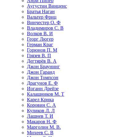
Анри Пипер
Аугустин Винценс
Братья Наган
Вальтер Фриц
Винчестер О. Ф
Владимиров С. В
Волков В. И
Георг Люгер
Герман Краг
Горюнов П. М
Грязев В. П
Дегтярёв В. А
Джон Браунинг
Джон Гаранд
Джон Томпсон
Драгунов Е. Ф
Иоганн Дрейзе
Калашников М. Т
Карел Крнка
Коровин С. А
Куликов Л. Л
Лашнев Т. И
Макаров Н. Ф
Марголин М. В.
Михеев С. В