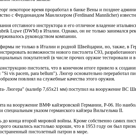
орг некоторое время проработал в банке Вены и позднее админ
омство с Фердинандом Манлихером (Ferdinand Mannlicher) извес
ания отставного инструктора и его отличное владение итальян
sfabrik Lцwe (DWM) в Италии. Однако, он не только занимался 
держивалось руководством компании.
 фирмы не только в Италии и родной Швейцарии, но, также, в Г
онстрировать возможности нового пистолета C93, разработанного
енциальных покупателей (в числе прочих оружие тестировали 
конструкцию пистолета, что в конечном итоге привело к создан
 "Si vis pacem, para bellum"). Люгер основательно переработал п
образом повлиял на служебные качества этого оружия.
дта- Люгера" (калибр 7,65х21 мм) поступил на вооружение ВС 
инята на вооружение ВМФ кайзеровской Германии, Р-06. Но наибол
ии специальным указом германского кайзера Вильгельма II.
ь до конца второй мировой войны. Кроме собственно самих пис
орого оказались настолько хороши, что в 1953 году он был при
ространенный пистолетный патрон в мире.