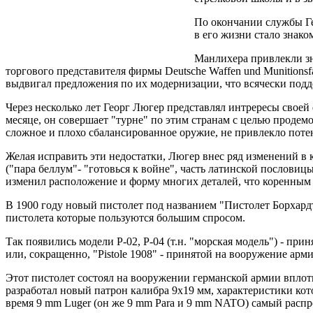
По окончании службы Ге
в его жизни стало знак
Манлихера привлекли зн
торгового представителя фирмы Deutsche Waffen und Munition
выдвигал предложения по их модернизации, что всячески под
Через несколько лет Георг Люгер представлял интрересы своей
месяце, он совершает "турне" по этим странам с целью продем
сложное и плохо сбалансированное оружие, не привлекло пот
Желая исправить эти недостатки, Люгер внес ряд изменений в 
("пара беллум"- "готовься к войне", часть латинской пословицы
изменил расположение и форму многих деталей, что коренным 
В 1900 году новый пистолет под названием "Пистолет Борхар
пистолета которые пользуются большим спросом.
Так появились модели Р-02, Р-04 (т.н. "морская модель") - пр
или, сокращенно, "Pistole 1908" - принятой на вооружение арм
Этот пистолет состоял на вооружении германской армии вплот
разработал новый патрон калибра 9х19 мм, характеристики кот
время 9 mm Luger (он же 9 mm Para и 9 mm NATO) самый расп