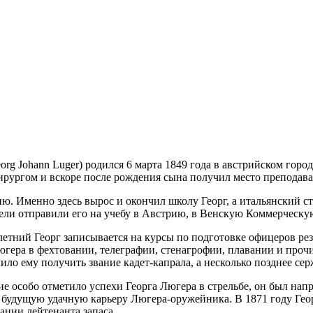
rg Johann Luger) родился 6 марта 1849 года в австрийском горо
рургом и вскоре после рождения сына получил место преподава
ию. Именно здесь вырос и окончил школу Георг, а итальянский с
ли отправили его на учебу в Австрию, в Венскую Коммерческу
летний Георг записывается на курсы по подготовке офицеров рез
гера в фехтовании, телеграфии, стенагрофии, плавании и проч
ило ему получить звание кадет-капрала, а несколько позднее сер
е особо отметило успехи Георга Люгера в стрельбе, он был нап
будущую удачную карьеру Люгера-оружейника. В 1871 году Геор
ании лейтенанта запаса.