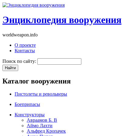
Энциклопедия вооружения
worldweapon.info
О проекте
Контакты
Поиск по сайту:
Каталог вооружения
Пистолеты и револьверы
Боеприпасы
Конструкторы
Авраамов Б. В
Аймо Лахти
Альфред Кропачек