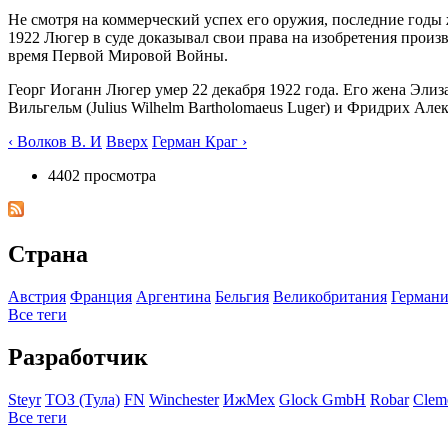
Не смотря на коммерческий успех его оружия, последние годы 
1922 Люгер в суде доказывал свои права на изобретения произ
время Первой Мировой Войны.
Георг Иоганн Люгер умер 22 декабря 1922 года. Его жена Элизаб
Вильгельм (Julius Wilhelm Bartholomaeus Luger) и Фридрих Алекс
‹ Волков В. И
Вверх
Герман Краг ›
4402 просмотра
Страна
Австрия
Франция
Аргентина
Бельгия
Великобритания
Германи
Все теги
Разработчик
Steyr
ТОЗ (Тула)
FN
Winchester
ИжМех
Glock GmbH
Robar
Clem
Все теги