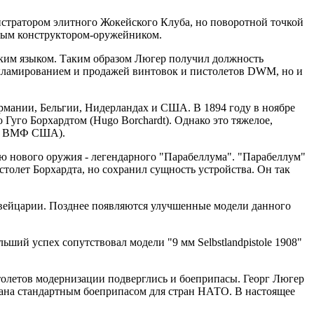
истратором элитного Жокейского Клуба, но поворотной точкой
тным конструктором-оружейником.
ским языком. Таким образом Люгер получил должность
рекламированием и продажей винтовок и пистолетов DWM, но и
ермании, Бельгии, Нидерландах и США. В 1894 году в ноябре
 Гуго Борхардтом (Hugo Borchardt). Однако это тяжелое,
и в ВМФ США).
ию нового оружия - легендарного "Парабеллума". "Парабеллум"
истолет Борхардта, но сохранил сущность устройства. Он так
Швейцарии. Позднее появляются улучшенные модели данного
ьший успех сопутствовал модели "9 мм Selbstlandpistole 1908"
толетов модернизации подверглись и боеприпасы. Георг Люгер
знана стандартным боеприпасом для стран НАТО. В настоящее