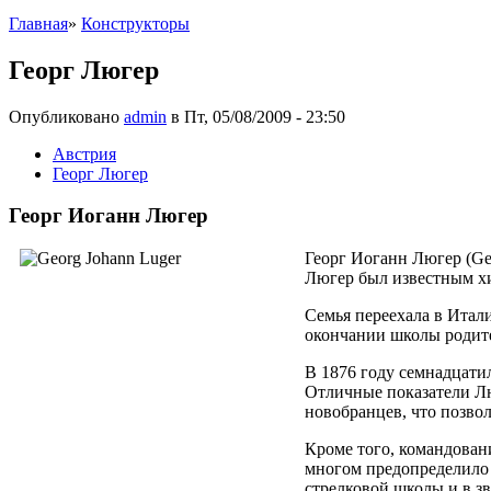
Главная
»
Конструкторы
Георг Люгер
Опубликовано
admin
в Пт, 05/08/2009 - 23:50
Австрия
Георг Люгер
Георг Иоганн Люгер
Георг Иоганн Люгер (Geo
Люгер был известным хи
Семья переехала в Итал
окончании школы родите
В 1876 году семнадцати
Отличные показатели Лю
новобранцев, что позвол
Кроме того, командовани
многом предопределило 
стрелковой школы и в зв