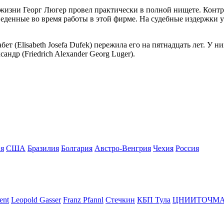
жизни Георг Люгер провел практически в полной нищете. Контра
веденные во время работы в этой фирме. На судебные издержки 
ет (Elisabeth Josefa Dufek) пережила его на пятнадцать лет. У н
андр (Friedrich Alexander Georg Luger).
я
США
Бразилия
Болгария
Австро-Венгрия
Чехия
Росcия
ent
Leopold Gasser
Franz Pfannl
Стечкин
КБП Тула
ЦНИИТОЧМ