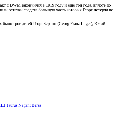
кт с DWM закончился в 1919 году и еще три года, вплоть до
ушли остатки средств большую часть которых Георг потерял во
их было трое детей Георг Франц (Georg Franz Luger), Юлий
АШ
Taurus
Nagant
Bersa