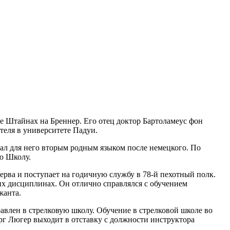
де Штайнах на Бреннер. Его отец доктор Бартоламеус фон
теля в университете Падуи.
тал для него вторым родным языком после немецкого. По
ю Школу.
ерва и поступает на годичную службу в 78-й пехотный полк.
их дисциплинах. Он отлично справлялся с обучением
жанта.
равлен в стрелковую школу. Обучение в стрелковой школе во
г Люгер выходит в отставку с должности инструктора