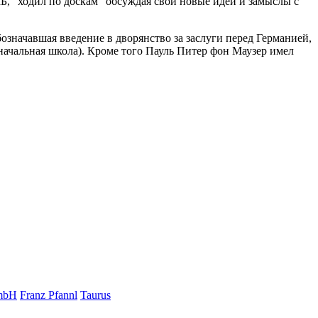
КБ, "ходил по доскам" обсуждая свои новые идеи и замыслы с
означавшая введение в дворянство за заслуги перед Германией,
начальная школа). Кроме того Пауль Питер фон Маузер имел
mbH
Franz Pfannl
Taurus