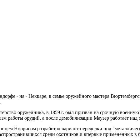
ндорфе - на - Неккаре, в семье оружейного мастера Вюртембергс
.
стерство оружейника, в 1859 г. был призван на срочную военну
изм работы орудий, а после демобилизации Маузер работает над
канцем Норрисом разработал вариант переделки под "металличес
распространившихся среди охотников и впервые примененных в 