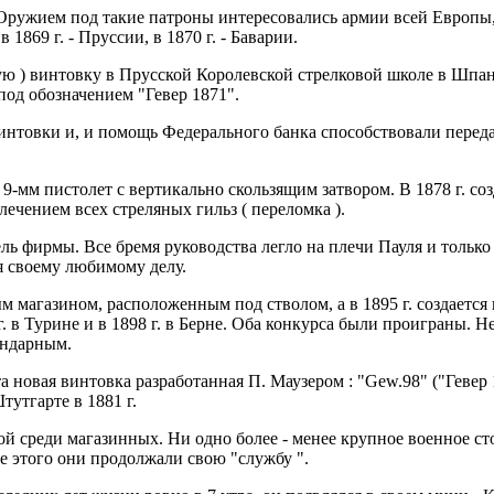
ружием под такие патроны интересовались армии всей Европы, 
 1869 г. - Пруссии, в 1870 г. - Баварии.
ную ) винтовку в Прусской Королевской стрелковой школе в Шпан
под обозначением "Гевер 1871".
интовки и, и помощь Федерального банка способствовали перед
й 9-мм пистолет с вертикально скользящим затвором. В 1878 г. 
ечением всех стреляных гильз ( переломка ).
ль фирмы. Все бремя руководства легло на плечи Пауля и тольк
я своему любимому делу.
м магазином, расположенным под стволом, а в 1895 г. создается 
 г. в Турине и в 1898 г. в Берне. Оба конкурса были проиграны. Н
ендарным.
та новая винтовка разработанная П. Маузером : "Gew.98" ("Геве
тутгарте в 1881 г.
ной среди магазинных. Ни одно более - менее крупное военное 
ле этого они продолжали свою "службу ".