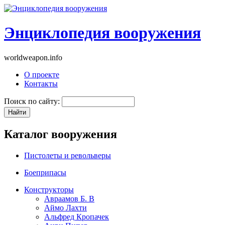
Энциклопедия вооружения
worldweapon.info
О проекте
Контакты
Поиск по сайту:
Каталог вооружения
Пистолеты и револьверы
Боеприпасы
Конструкторы
Авраамов Б. В
Аймо Лахти
Альфред Кропачек