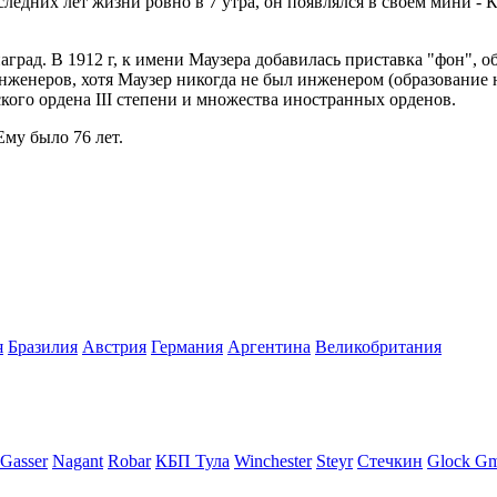
следних лет жизни ровно в 7 утра, он появлялся в своем мини - 
рад. В 1912 г, к имени Маузера добавилась приставка "фон", об
нженеров, хотя Маузер никогда не был инженером (образование 
ского ордена III степени и множества иностранных орденов.
Ему было 76 лет.
я
Бразилия
Австрия
Германия
Аргентина
Великобритания
 Gasser
Nagant
Robar
КБП Тула
Winchester
Steyr
Стечкин
Glock G