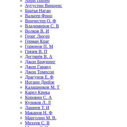
Анри Пипер
Аугустин Винценс
Братья Наган
Вальтер Фриц
Винчестер О. Ф
Владимиров С. В
Волков В. И
Георг Люгер
Герман Краг
Горюнов П. М
Грязев В. П
Дегтярёв В. А
Джон Браунинг
Джон Гаранд
Джон Томпсон
Драгунов Е. Ф
Иоганн Дрейзе
Калашников М. Т
Карел Крнка
Коровин С. А
Куликов Л. Л
Лашнев Т. И
Макаров Н. Ф
Марголин М. В.
Михеев С. В