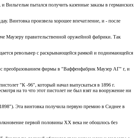
и Вильгельм пытался получить казенные заказы в германских
дау. Винтовка произвела хорошее впечатление, и - после
аче Маузеру правительственной оружейной фабрики. Так
создается револьвер с раскрывающейся рамкой и поднимающейся
о с преобразованием фирмы в "Ваффенфабрик Маузер АГ" г, и
пистолет "К -96", который начал выпускаться в 1896 г.
есмотря на то что этот пистолет не был взят на вооружение ни
р 1898"). Эта винтовка получила первую премию в Сиднее в
столкновение первой половины XX века не обошлось без