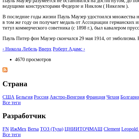
Пауль Маузер разумеется не остановился на достигнутом, до по
ведущими конструкторами Федерле и Никлом ( Никелем ).
В последние годы жизни Пауль Маузер удостоился множества наг
в том же году он получает медаль от Ассоциации германских и
титул коммерческого советника (с 1898 г.), был кавалером прус
Пауль Питер фон Маузер скончался 29 мая 1914, от эмболизма. 
‹ Никола Лебель
Вверх
Роберт Адамс ›
4670 просмотров
Страна
США
Бельгия
Росcия
Австро-Венгрия
Франция
Чехия
Болгари
Все теги
Разработчик
FN
ИжМех
Bersa
ТОЗ (Тула)
ЦНИИТОЧМАШ
Clement
Leopold
Все теги