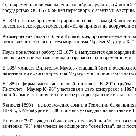
Одновременно шло уменьшение калибров оружия до 4 линий. О
государствах : в 1867 г. он вел переговоры с агентами Австрии, в
В 1871 г. братья продемонстрировали свою 11- мм (4,3- линей
внесения некоторых изменений - была принята на вооружение 
Коммерческие таланты брата Вильгельма, признание удачной в
возникает известная во всем мире фирма "Братья Маузер и Ко".
Пауль принялся за работу : В 1877 г. выпускается однозарядны
вверх казенной частью ствола и барабана с одновременным извл
В 1884 умирает Вильгельм Маузер - старшый брат и руководите
назначением нового директора Маузер смог полностью отдатьс
В 1886 г. фирма выпускает первый пистолет " К -86" с трубчаты
Пистолет " Маузер К -96" участвовал в двух конкурсах : в 1897
одной армии, он получил широкое распространение и стал лег
5 апреля 1898 г . на вооружение армии в Германии была приня
1879 г., в Мельбурне в 1880 г. и золотую медаль на выставке в Ш
Винтовке "98" суждено было стать, пожалуй, наиболее извест
винтовки "98" или членов ее обширного "семейства", да и пос