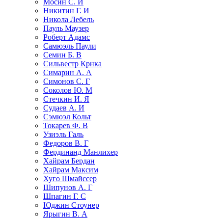
Мосин С. И
Никитин Г. И
Никола Лебель
Пауль Маузер
Роберт Адамс
Самюэль Паули
Семин Б. В
Сильвестр Крнка
Симарин А. А
Симонов С. Г
Соколов Ю. М
Стечкин И. Я
Судаев А. И
Сэмюэл Кольт
Токарев Ф. В
Узиэль Галь
Федоров В. Г
Фердинанд Манлихер
Хайрам Бердан
Хайрам Максим
Хуго Шмайссер
Шипунов А. Г
Шпагин Г. С
Юджин Стоунер
Ярыгин В. А