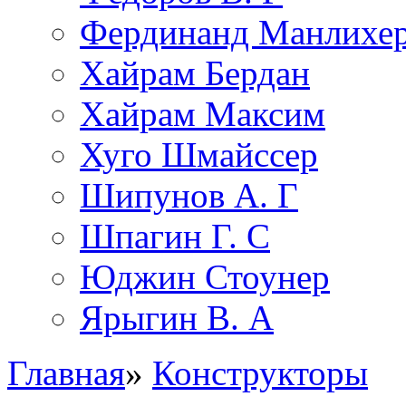
Фердинанд Манлихе
Хайрам Бердан
Хайрам Максим
Хуго Шмайссер
Шипунов А. Г
Шпагин Г. С
Юджин Стоунер
Ярыгин В. А
Главная
»
Конструкторы