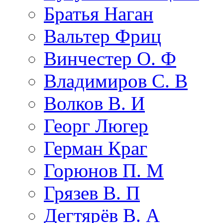
Братья Наган
Вальтер Фриц
Винчестер О. Ф
Владимиров С. В
Волков В. И
Георг Люгер
Герман Краг
Горюнов П. М
Грязев В. П
Дегтярёв В. А