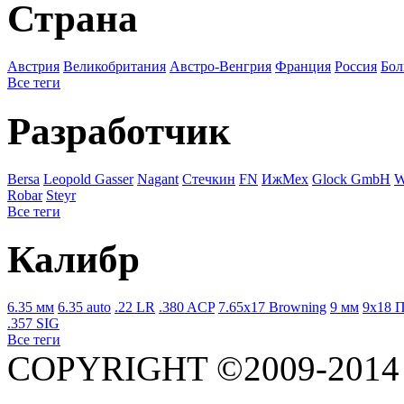
Страна
Австрия
Великобритания
Австро-Венгрия
Франция
Росcия
Бол
Все теги
Разработчик
Bersa
Leopold Gasser
Nagant
Стечкин
FN
ИжМех
Glock GmbH
W
Robar
Steyr
Все теги
Калибр
6.35 мм
6.35 auto
.22 LR
.380 ACP
7.65x17 Browning
9 мм
9x18 
.357 SIG
Все теги
COPYRIGHT ©2009-201