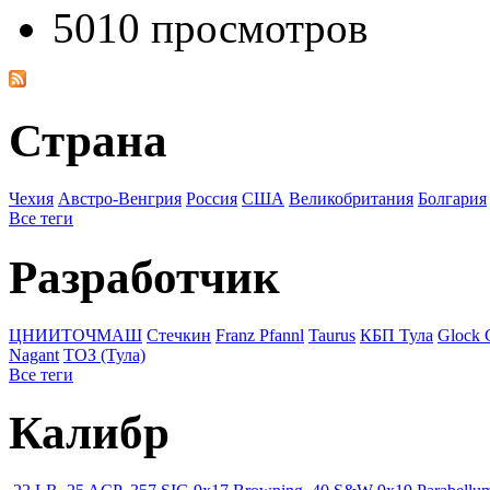
5010 просмотров
Страна
Чехия
Австро-Венгрия
Росcия
США
Великобритания
Болгария
Все теги
Разработчик
ЦНИИТОЧМАШ
Стечкин
Franz Pfannl
Taurus
КБП Тула
Glock
Nagant
ТОЗ (Тула)
Все теги
Калибр