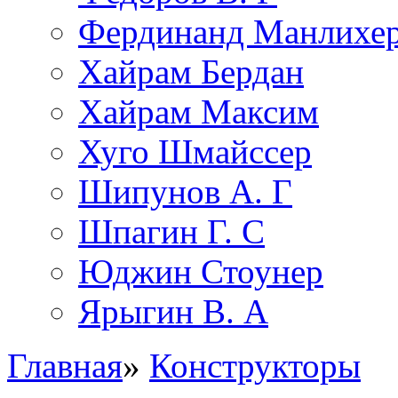
Фердинанд Манлихе
Хайрам Бердан
Хайрам Максим
Хуго Шмайссер
Шипунов А. Г
Шпагин Г. С
Юджин Стоунер
Ярыгин В. А
Главная
»
Конструкторы