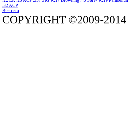
.22 LR
.25 ACP
.357 SIG
9x17 Browning
.40 S&W
9x19 Parabellu
.32 ACP
Все теги
COPYRIGHT ©2009-201