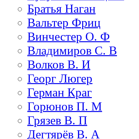
Братья Наган
Вальтер Фриц
Винчестер О. Ф
Владимиров С. В
Волков В. И
Георг Люгер
Герман Краг
Горюнов П. М
Грязев В. П
Дегтярёв В. А