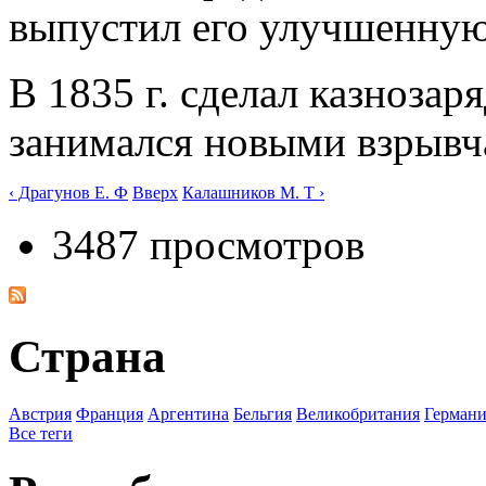
выпустил его улучшенную
В 1835 г. сделал казнозар
занимался новыми взрывч
‹ Драгунов Е. Ф
Вверх
Калашников М. Т ›
3487 просмотров
Страна
Австрия
Франция
Аргентина
Бельгия
Великобритания
Германи
Все теги