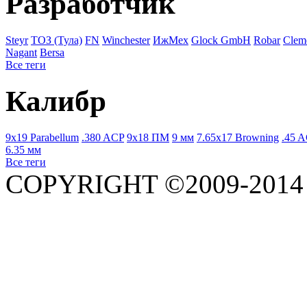
Разработчик
Steyr
ТОЗ (Тула)
FN
Winchester
ИжМех
Glock GmbH
Robar
Clem
Nagant
Bersa
Все теги
Калибр
9x19 Parabellum
.380 ACP
9x18 ПМ
9 мм
7.65x17 Browning
.45 
6.35 мм
Все теги
COPYRIGHT ©2009-201