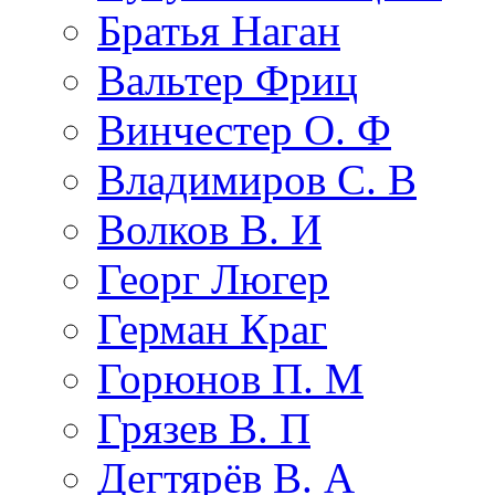
Братья Наган
Вальтер Фриц
Винчестер О. Ф
Владимиров С. В
Волков В. И
Георг Люгер
Герман Краг
Горюнов П. М
Грязев В. П
Дегтярёв В. А