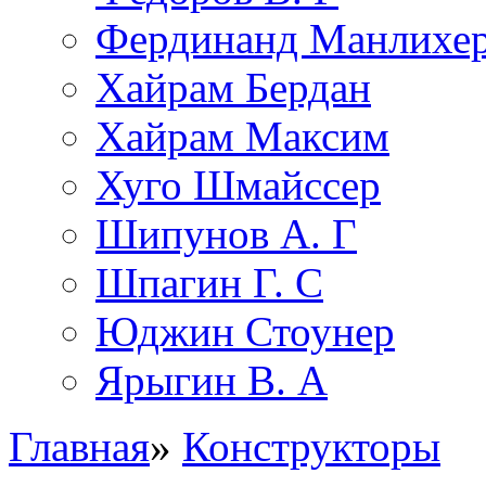
Фердинанд Манлихе
Хайрам Бердан
Хайрам Максим
Хуго Шмайссер
Шипунов А. Г
Шпагин Г. С
Юджин Стоунер
Ярыгин В. А
Главная
»
Конструкторы