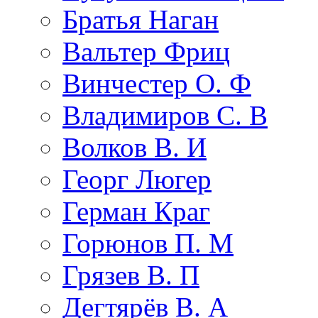
Братья Наган
Вальтер Фриц
Винчестер О. Ф
Владимиров С. В
Волков В. И
Георг Люгер
Герман Краг
Горюнов П. М
Грязев В. П
Дегтярёв В. А