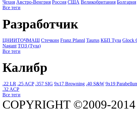
Чехия
Австро-Венгрия
Росcия
США
Великобритания
Болгария
Все теги
Разработчик
ЦНИИТОЧМАШ
Стечкин
Franz Pfannl
Taurus
КБП Тула
Glock
Nagant
ТОЗ (Тула)
Все теги
Калибр
.22 LR
.25 ACP
.357 SIG
9x17 Browning
.40 S&W
9x19 Parabellu
.32 ACP
Все теги
COPYRIGHT ©2009-201