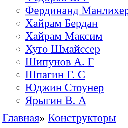
Фердинанд Манлихе
Хайрам Бердан
Хайрам Максим
Хуго Шмайссер
Шипунов А. Г
Шпагин Г. С
Юджин Стоунер
Ярыгин В. А
Главная
»
Конструкторы