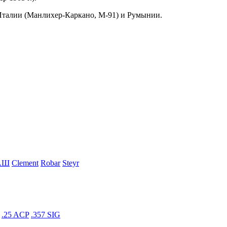
 Италии (Манлихер-Каркано, М-91) и Румынии.
АШ
Clement
Robar
Steyr
.25 ACP
.357 SIG