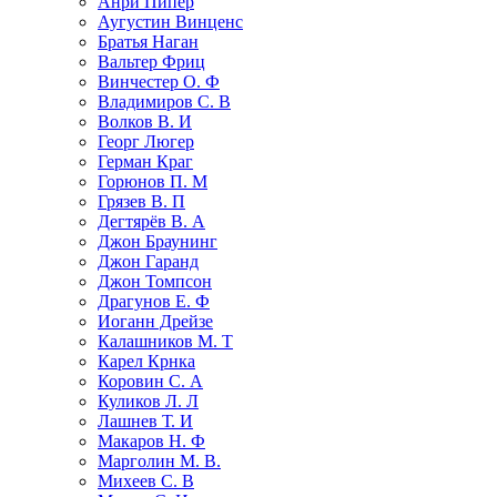
Анри Пипер
Аугустин Винценс
Братья Наган
Вальтер Фриц
Винчестер О. Ф
Владимиров С. В
Волков В. И
Георг Люгер
Герман Краг
Горюнов П. М
Грязев В. П
Дегтярёв В. А
Джон Браунинг
Джон Гаранд
Джон Томпсон
Драгунов Е. Ф
Иоганн Дрейзе
Калашников М. Т
Карел Крнка
Коровин С. А
Куликов Л. Л
Лашнев Т. И
Макаров Н. Ф
Марголин М. В.
Михеев С. В