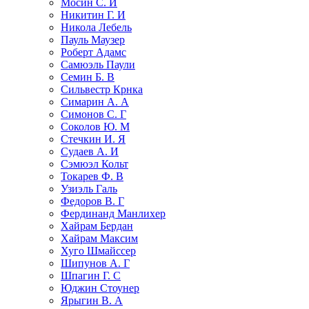
Мосин С. И
Никитин Г. И
Никола Лебель
Пауль Маузер
Роберт Адамс
Самюэль Паули
Семин Б. В
Сильвестр Крнка
Симарин А. А
Симонов С. Г
Соколов Ю. М
Стечкин И. Я
Судаев А. И
Сэмюэл Кольт
Токарев Ф. В
Узиэль Галь
Федоров В. Г
Фердинанд Манлихер
Хайрам Бердан
Хайрам Максим
Хуго Шмайссер
Шипунов А. Г
Шпагин Г. С
Юджин Стоунер
Ярыгин В. А