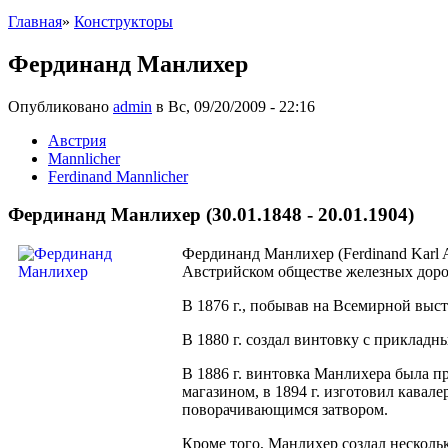
Главная
»
Конструкторы
Фердинанд Манлихер
Опубликовано
admin
в Вс, 09/20/2009 - 22:16
Австрия
Mannlicher
Ferdinand Mannlicher
Фердинанд Манлихер (30.01.1848 - 20.01.1904)
Фердинанд Манлихер (Ferdinand Karl A
Австрийском обществе железных доро
В 1876 г., побывав на Всемирной выс
В 1880 г. создал винтовку с прикладн
В 1886 г. винтовка Манлихера была п
магазином, в 1894 г. изготовил кава
поворачивающимся затвором.
Кроме того, Манлихер создал несколь