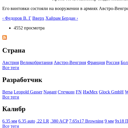
Его винтовки состояли на вооружении в армиях Австро-Венгр
‹ Федоров В. Г
Вверх
Хайрам Бердан ›
4552 просмотра
Страна
Австрия
Великобритания
Австро-Венгрия
Франция
Росcия
Бол
Все теги
Разработчик
Bersa
Leopold Gasser
Nagant
Стечкин
FN
ИжМех
Glock GmbH
W
Все теги
Калибр
6.35 мм
6.35 auto
.22 LR
.380 ACP
7.65x17 Browning
9 мм
9x18 
Все теги