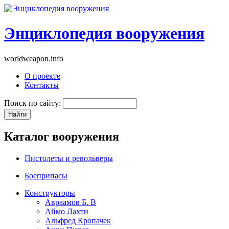
Энциклопедия вооружения
worldweapon.info
О проекте
Контакты
Поиск по сайту:
Каталог вооружения
Пистолеты и револьверы
Боеприпасы
Конструкторы
Авраамов Б. В
Аймо Лахти
Альфред Кропачек