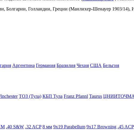
ии, Болгарии, Голландии, Греции (Манлихер-Шенауер 1903/14),
гария
Аргентина
Германия
Бразилия
Чехия
США
Бельгия
inchester
ТОЗ (Тула)
КБП Тула
Franz Pfannl
Taurus
ЦНИИТОЧМ
ПМ
.40 S&W
.32 ACP
8 мм
9x19 Parabellum
9x17 Browning
.45 ACP