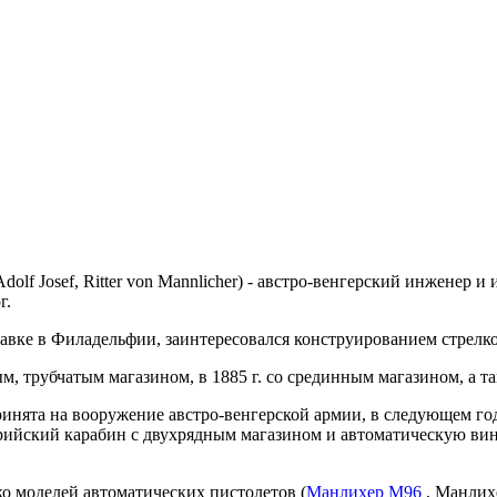
dolf Josef, Ritter von Mannlicher) - австро-венгерский инженер
г.
тавке в Филадельфии, заинтересовался конструированием стрелк
ым, трубчатым магазином, в 1885 г. со срединным магазином, а 
ринята на вооружение австро-венгерской армии, в следующем г
лерийский карабин с двухрядным магазином и автоматическую вин
ко моделей автоматических пистолетов (
Манлихер М96
, Манлихе