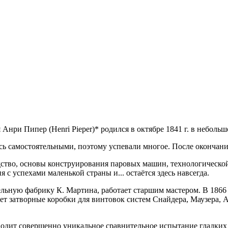
я Анри Пипер
(Henri Pieper)*
родился в октябре 1841 г. в небольш
сь самостоятельными, поэтому успевали многое. После окончан
ство, основы конструирования паровых машин, технологической 
с успехами маленькой страны и... остаётся здесь навсегда.
ьную фабрику К. Мартина, работает старшим мастером. В 1866 
ает затворные коробки для винтовок систем Снайдера, Маузера,
водит совершенно уникальное сравнительное испытание гладких с