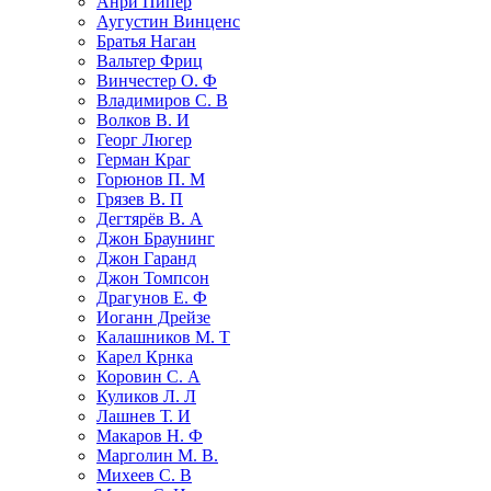
Анри Пипер
Аугустин Винценс
Братья Наган
Вальтер Фриц
Винчестер О. Ф
Владимиров С. В
Волков В. И
Георг Люгер
Герман Краг
Горюнов П. М
Грязев В. П
Дегтярёв В. А
Джон Браунинг
Джон Гаранд
Джон Томпсон
Драгунов Е. Ф
Иоганн Дрейзе
Калашников М. Т
Карел Крнка
Коровин С. А
Куликов Л. Л
Лашнев Т. И
Макаров Н. Ф
Марголин М. В.
Михеев С. В