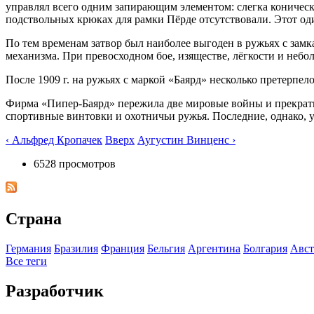
управлял всего одним запирающим элементом: слегка коническ
подствольных крюках для рамки Пёрде отсутствовали. Этот од
По тем временам затвор был наиболее выгоден в ружьях с зам
механизма. При превосходном бое, изяществе, лёгкости и небо
После 1909 г. на ружьях с маркой «Баярд» несколько претерпело
Фирма «Пипер-Баярд» пережила две мировые войны и прекратил
спортивные винтовки и охотничьи ружья. Последние, однако, у
‹ Альфред Кропачек
Вверх
Аугустин Винценс ›
6528 просмотров
Страна
Германия
Бразилия
Франция
Бельгия
Аргентина
Болгария
Авст
Все теги
Разработчик