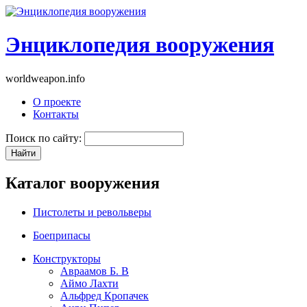
Энциклопедия вооружения
worldweapon.info
О проекте
Контакты
Поиск по сайту:
Каталог вооружения
Пистолеты и револьверы
Боеприпасы
Конструкторы
Авраамов Б. В
Аймо Лахти
Альфред Кропачек