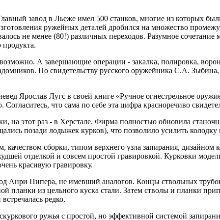
Главный завод в Льеже имел 500 станков, многие из которых б
 изготовления ружейных деталей дробился на множество промеж
валось не менее (80!) различных переходов. Разумное сочетание
 продукта.
евозможно. А завершающие операции - закалка, полировка, воро
-надомников. По свидетельству русского оружейника С.А. Зыбина
иевед Ярослав Лугс в своей книге «Ручное огнестрельное оружи
 Согласитесь, что сама по себе эта цифра красноречиво свидете
ики, на этот раз - в Херстале. Фирма полностью обновила стано
лись позади лодыжек курков), что позволило усилить колодку 
, качеством сборки, типом верхнего узла запирания, дизайном 
 худшей отделкой и совсем простой гравировкой. Курковки моде
чень красивую гравировку.
тод Анри Пипера, не имевший аналогов. Концы ствольных трубо
 планки из цельного куска стали. Затем стволы и планки прип
 встречалась редко.
скуркового ружья с простой, но эффективной системой запирани