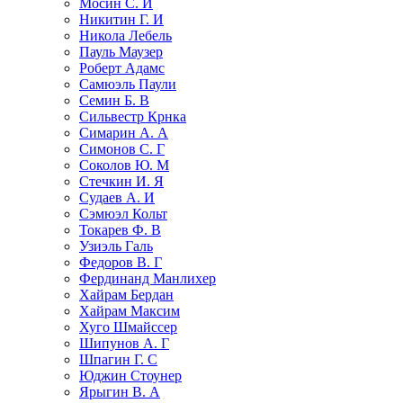
Мосин С. И
Никитин Г. И
Никола Лебель
Пауль Маузер
Роберт Адамс
Самюэль Паули
Семин Б. В
Сильвестр Крнка
Симарин А. А
Симонов С. Г
Соколов Ю. М
Стечкин И. Я
Судаев А. И
Сэмюэл Кольт
Токарев Ф. В
Узиэль Галь
Федоров В. Г
Фердинанд Манлихер
Хайрам Бердан
Хайрам Максим
Хуго Шмайссер
Шипунов А. Г
Шпагин Г. С
Юджин Стоунер
Ярыгин В. А