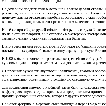
собирали автомобили и велосипеды.
На дочернем предприятии в местечке Несонво делали стволы. 
размахом, по одной из самых передовых технологий. Процесс
примеру, для изготовления коробки двуствольного ружья требо
высокой производительности при отличном качестве конечного
И всё же при сборке ружей обойтись без ручного труда было н
но не в стенах фабрики, а на стороне - в мастерских кустарей
самым крупным ружейным предприятием Бельгии.
В это время на нём работало почти 700 человек. Чешский оруж
поставленных фабрикой только в одну страну - царскую Россию.
В 1908 г. было закончено строительство третьей по счёту фабр
курковых ружей с обратными замками (боевые пружины размеща
От прежних ружей эти двустволки отличались, главным образом
дорогих не такой тщательной отладкой механизмов, несколько
тщательностью, ружья имели утолщённую ствольную муфту и о
Для соединения стволов в казённой части был использован ме
выфрезерованную заодно с крюками и продолжением прицельной
прямизну спаренных стволов, которая у других производителей
На новой фабрике в Херстале была выпущена первая модель бе