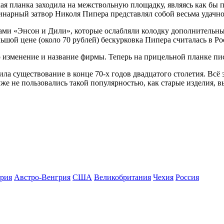
ая планка заходила на межствольную площадку, являясь как бы
инарный затвор Николя Пипера представлял собой весьма удачн
ками «Энсон и Дили», которые ослабляли колодку дополнительны
льшой цене (около 70 рублей) бескурковка Пипера считалась в 
 изменение и название фирмы. Теперь на прицельной планке писали
а существование в конце 70-х годов двадцатого столетия. Всё 
же не пользовались такой популярностью, как старые изделия, в
рия
Австро-Венгрия
США
Великобритания
Чехия
Росcия