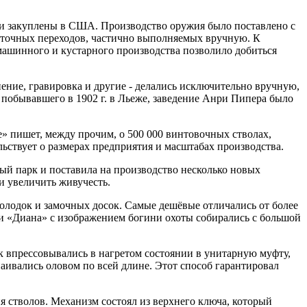
ыли закуплены в США. Производство оружия было поставлено с
уточных переходов, частично выполняемых вручную. К
 машинного и кустарного производства позволило добиться
нение, гравировка и другие - делались исключительно вручную,
, побывавшего в 1902 г. в Льеже, заведение Анри Пипера было
е» пишет, между прочим, о 500 000 винтовочных стволах,
льствует о размерах предприятия и масштабах производства.
чный парк и поставила на производство несколько новых
и увеличить живучесть.
колодок и замочных досок. Самые дешёвые отличались от более
ли «Диана» с изображением богини охоты собирались с большой
к впрессовывались в нагретом состоянии в унитарную муфту,
аивались оловом по всей длине. Этот способ гарантировал
я стволов. Механизм состоял из верхнего ключа, который