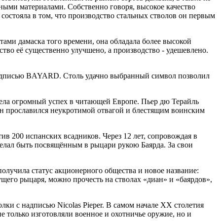
ными материалами. Собственно говоря, высокое качество
состояла в том, что производство стальных стволов он первым
тами дамаска того времени, она обладала более высокой
ство её существенно улучшено, а производство - удешевлено.
 надписью BAYARD. Столь удачно выбранный символ позволил
ела огромный успех в читающей Европе. Пьер дю Терайль
 он прославился неукротимой отвагой и блестящим воинским
ив 200 испанских всадников. Через 12 лет, сопровождая в
желал быть посвящённым в рыцари рукою Баярда. За свои
 получила статус акционерного общества и новое название:
ущего рыцаря, можно прочесть на стволах «диан» и «баярдов»,
олки с надписью Nicolas Pieper. В самом начале ХХ столетия
е только изготовляли военное и охотничье оружие, но и