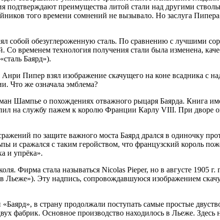
ия подтверждают преимущества литой стали над другими стволь
йников того времени сомнений не вызывало. Но заслуга Пипера 
лял собой обезуглероженную сталь. По сравнению с лучшими сор
й. Со временем технология получения стали была изменена, каче
«сталь Баярд»).
ия Анри Пипер взял изображение скачущего на коне всадника с
и. Что же означала эмблема?
оман Шампье о похождениях отважного рыцаря Баярда. Книга им
ступил на службу пажем к королю Франции Карлу VIII. При дворе
сражений по защите важного моста Баярд дрался в одиночку прот
ьпы и сражался с таким геройством, что французский король по
а и упрёка».
я. Фирма стала называться Nicolas Pieper, но в августе 1905 г.
ра в Льеже»). Эту надпись, сопровождавшуюся изображением скач
 и «Баярд», в страну продолжали поступать самые простые двуств
вух фабрик. Основное производство находилось в Льеже. Здесь н