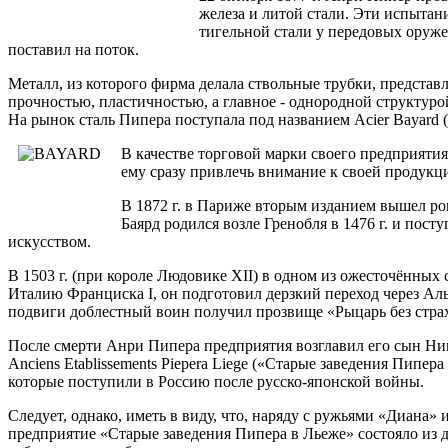
железа и литой стали. Эти испытан
тигельной стали у передовых оруже
поставил на поток.
Металл, из которого фирма делала ствольные трубки, представ
прочностью, пластичностью, а главное - однородной структуро
На рынок сталь Пипера поступала под названием Acier Bayard (
В качестве торговой марки своего предприят
ему сразу привлечь внимание к своей продукци
В 1872 г. в Париже вторым изданием вышел р
Баярд родился возле Гренобля в 1476 г. и по
искусством.
В 1503 г. (при короле Людовике ХII) в одном из ожесточённых 
Италию Франциска I, он подготовил дерзкий переход через Ал
подвиги доблестный воин получил прозвище «Рыцарь без страх
После смерти Анри Пипера предприятия возглавил его сын Никол
Anciens Etablissements Рieperа Liege («Старые заведения Пипе
которые поступили в Россию после русско-японской войны.
Следует, однако, иметь в виду, что, наряду с ружьями «Диана»
предприятие «Старые заведения Пипера в Льеже» состояло из д