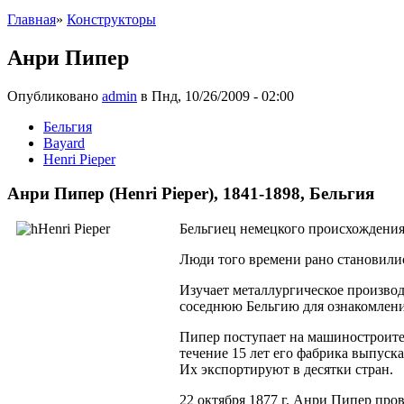
Главная
»
Конструкторы
Анри Пипер
Опубликовано
admin
в Пнд, 10/26/2009 - 02:00
Бельгия
Bayard
Henri Pieper
Анри Пипер (Henri Pieper), 1841-1898, Бельгия
Бельгиец немецкого происхождени
Люди того времени рано становили
Изучает металлургическое производ
соседнюю Бельгию для ознакомления 
Пипер поступает на машиностроител
течение 15 лет его фабрика выпуск
Их экспортируют в десятки стран.
22 октября 1877 г. Анри Пипер про