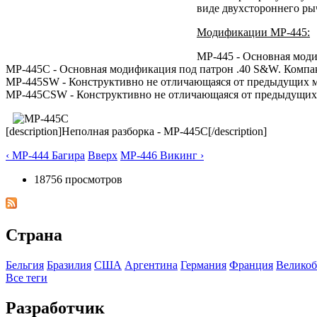
виде двухстороннего рыч
Модификации МР-445:
МР-445 - Основная мод
МР-445С - Основная модификация под патрон .40 S&W. Компа
МР-445SW - Конструктивно не отличающаяся от предыдущих м
МР-445CSW - Конструктивно не отличающаяся от предыдущих
[description]Неполная разборка - МР-445С[/description]
‹ МР-444 Багира
Вверх
МР-446 Викинг ›
18756 просмотров
Страна
Бельгия
Бразилия
США
Аргентина
Германия
Франция
Великоб
Все теги
Разработчик