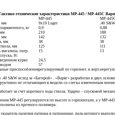
Тактико-технические характеристики МР-445 / МР-445С Варя
МР-445
МР-445
, мм
9x19 Luger
.40 S&
снаряженного, кг
0,9
0,88
 мм
210
188
, мм
142
132
, мм
38
38
твола, мм
125
111
 магазина, патр.
15
13
спуска, Н:
зведенном курке
24,5
зводом
57
ьные приспособления
регулируемый по горизонт. и верт.
нерегул
.40 S&W вслед за «Багирой» . «Варяг» разработан в двух основ
руктивно не отличающиеся модели со слегка измененным внеш
ботает за счет короткого хода ствола. Ударно – спусковой механ
ния МР-445 регулируются по высоте и горизонтали, а у МР-44
ыполнена из прочного полимера.
 указатель наличия патрона в патроннике, роль которого выпол