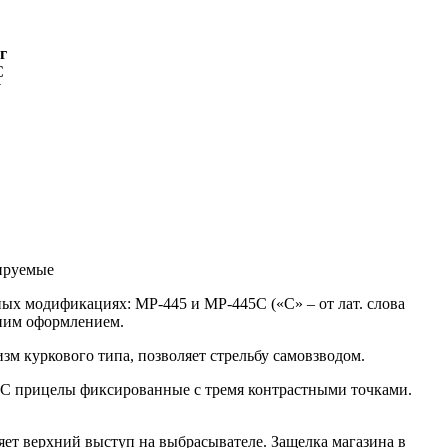
г
С
W
ируемые
ных модификациях: МР-445 и МР-445С («С» – от лат. слова
ним оформлением.
изм куркового типа, позволяет стрельбу самовзводом.
5С прицелы фиксированные с тремя контрастными точками.
няет верхний выступ на выбрасывателе. Защелка магазина в