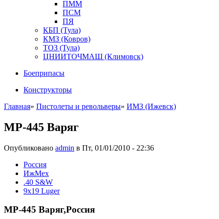
ПММ
ПСМ
ПЯ
КБП (Тула)
КМЗ (Ковров)
ТОЗ (Тула)
ЦНИИТОЧМАШ (Климовск)
Боеприпасы
Конструкторы
Главная
»
Пистолеты и револьверы
»
ИМЗ (Ижевск)
МР-445 Варяг
Опубликовано
admin
в Пт, 01/01/2010 - 22:36
Росcия
ИжМех
.40 S&W
9x19 Luger
МР-445 Варяг,Россия