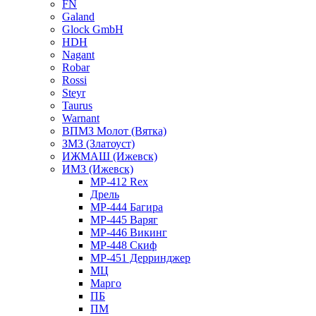
FN
Galand
Glock GmbH
HDH
Nagant
Robar
Rossi
Steyr
Taurus
Warnant
ВПМЗ Молот (Вятка)
ЗМЗ (Златоуст)
ИЖМАШ (Ижевск)
ИМЗ (Ижевск)
MP-412 Rex
Дрель
МР-444 Багира
МР-445 Варяг
МР-446 Викинг
МР-448 Скиф
МР-451 Дерринджер
МЦ
Марго
ПБ
ПМ