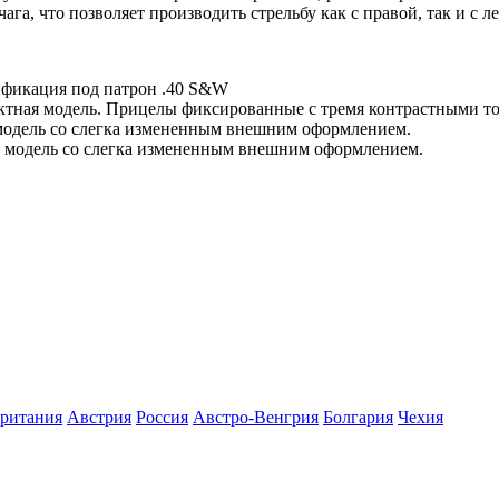
ага, что позволяет производить стрельбу как с правой, так и с 
ификация под патрон .40 S&W
ктная модель. Прицелы фиксированные с тремя контрастными т
одель со слегка измененным внешним оформлением.
 модель со слегка измененным внешним оформлением.
ритания
Австрия
Росcия
Австро-Венгрия
Болгария
Чехия