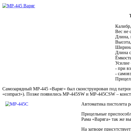
Калибр
Вес не 
Длина,
Высота
Ширина
Длина с
Ёмкость
Усилие 
- при в
- самов
Прицел
Самозарядный МР-445 «Варяг» был сконструирован под патрон 
«compact»). Позже появились МР-445SW и МР-445СSW – конст
Автоматика пистолета ра
Прицельные приспособле
Рама «Варяга» так же в
На затворе присутствует