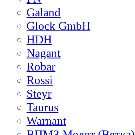
Galand
Glock GmbH
HDH
Nagant
Robar
Rossi
Steyr
Taurus
Warnant
ВПМЗ Молот (Вятка)