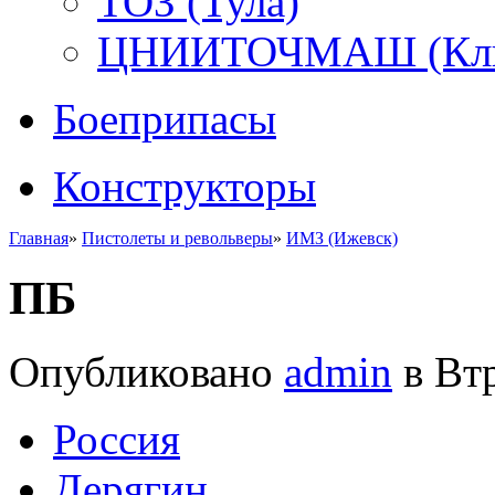
ТОЗ (Тула)
ЦНИИТОЧМАШ (Кли
Боеприпасы
Конструкторы
Главная
»
Пистолеты и револьверы
»
ИМЗ (Ижевск)
ПБ
Опубликовано
admin
в Втр
Росcия
Дерягин