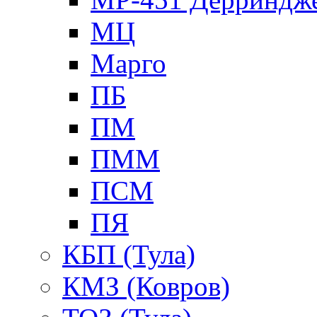
МЦ
Марго
ПБ
ПМ
ПММ
ПСМ
ПЯ
КБП (Тула)
КМЗ (Ковров)