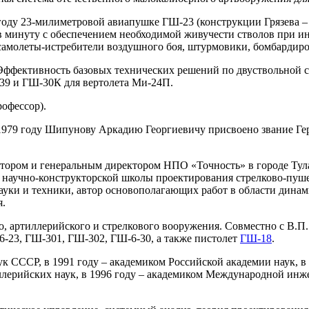
году 23-милиметровой авиапушке ГШ-23 (конструкции Грязева –
 в минуту с обеспечением необходимой живучести стволов при 
самолеты-истребители воздушного боя, штурмовики, бомбардиро
. Эффективность базовых технических решений по двуствольной
39 и ГШ-30К для вертолета Ми-24П.
рофессор).
979 году Шипунову Аркадию Георгиевичу присвоено звание Гер
тором и генеральным директором НПО «Точность» в городе Тула
й научно-конструкторской школы проектирования стрелково-пуш
уки и техники, автор основополагающих работ в области динам
я.
о, артиллерийского и стрелкового вооружения. Совместно с В.П.
-23, ГШ-301, ГШ-302, ГШ-6-30, а также пистолет
ГШ-18
.
к СССР, в 1991 году – академиком Российской академии наук, в
ллерийских наук, в 1996 году – академиком Международной инж