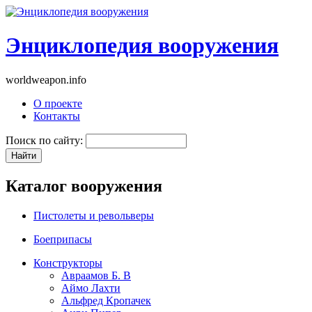
Энциклопедия вооружения
worldweapon.info
О проекте
Контакты
Поиск по сайту:
Каталог вооружения
Пистолеты и револьверы
Боеприпасы
Конструкторы
Авраамов Б. В
Аймо Лахти
Альфред Кропачек