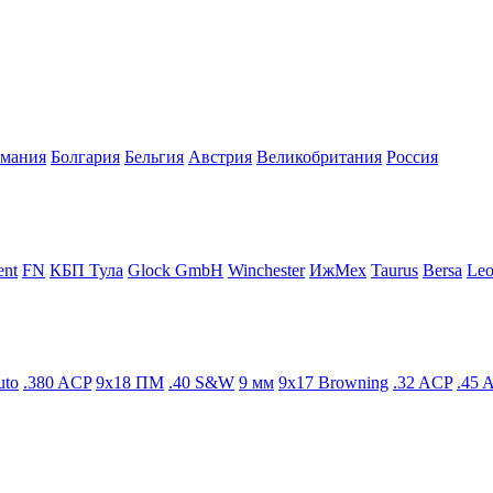
рмания
Болгария
Бельгия
Австрия
Великобритания
Росcия
ent
FN
КБП Тула
Glock GmbH
Winchester
ИжМех
Taurus
Bersa
Leo
uto
.380 ACP
9x18 ПМ
.40 S&W
9 мм
9x17 Browning
.32 ACP
.45 