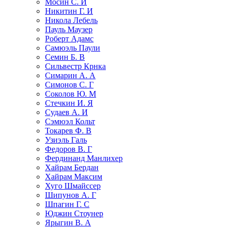
Мосин С. И
Никитин Г. И
Никола Лебель
Пауль Маузер
Роберт Адамс
Самюэль Паули
Семин Б. В
Сильвестр Крнка
Симарин А. А
Симонов С. Г
Соколов Ю. М
Стечкин И. Я
Судаев А. И
Сэмюэл Кольт
Токарев Ф. В
Узиэль Галь
Федоров В. Г
Фердинанд Манлихер
Хайрам Бердан
Хайрам Максим
Хуго Шмайссер
Шипунов А. Г
Шпагин Г. С
Юджин Стоунер
Ярыгин В. А