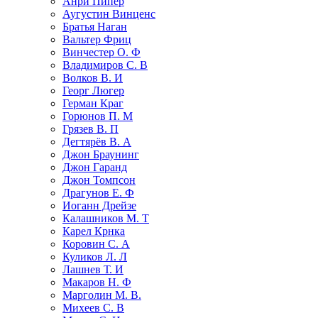
Анри Пипер
Аугустин Винценс
Братья Наган
Вальтер Фриц
Винчестер О. Ф
Владимиров С. В
Волков В. И
Георг Люгер
Герман Краг
Горюнов П. М
Грязев В. П
Дегтярёв В. А
Джон Браунинг
Джон Гаранд
Джон Томпсон
Драгунов Е. Ф
Иоганн Дрейзе
Калашников М. Т
Карел Крнка
Коровин С. А
Куликов Л. Л
Лашнев Т. И
Макаров Н. Ф
Марголин М. В.
Михеев С. В