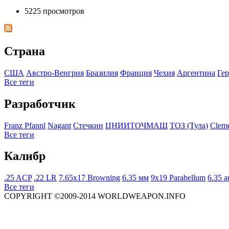
5225 просмотров
Страна
США
Австро-Венгрия
Бразилия
Франция
Чехия
Аргентина
Ге
Все теги
Разработчик
Franz Pfannl
Nagant
Стечкин
ЦНИИТОЧМАШ
ТОЗ (Тула)
Clem
Все теги
Калибр
.25 ACP
.22 LR
7.65x17 Browning
6.35 мм
9x19 Parabellum
6.35 a
Все теги
COPYRIGHT ©2009-2014 WORLDWEAPON.INFO