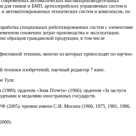
ия современных автоматических высокопроизводительных
ия для танков и БМП, артиллерийских управляемых систем и
и автоматизированных технических систем и комплексов, по
азработка специальных роботизированных систем с элементами
ременном снижении затрат производства и эксплуатации.
ии образцов гражданской продукции, в том числе
фективной техники, многие из которых превосходят по научно-
й техники изобретений, научный редактор 7 книг.
е Туле.
(1989), орденом «Знак Почета» (1966), орденом «За заслуги
е орденами и медалями иностранных государств.
Ф (2005), премии имени С.И. Мосина (1966, 1975, 1981, 1986,
2000).