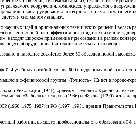
тическое управление, системный анализ, теория проектирован
о управляемого вооружения, комплексов управляемого вооружен
ированию и конструированию интегрированных автоматических 
 систем и системному анализу.
их научных идей и оригинальных технических решений велась р
печен качественный рост эффективности вида техники при однов
им, находят широкое применение при создании в рамках конверс
вающего оборудования, биотехнологических производств.
редано в народное хозяйство более 50 образцов новой высокоэф
афий, 4 учебных пособий, свыше 600 внедренных в образцы ново
омышленно-финансовой группы «Точность». Живет в городе-геро
рьской Революции (1971), орденом Трудового Красного Знамени 
в том числе «За боевые заслуги» (1966) и Жукова (1999), а такж
 (1968, 1975, 1987) и РФ (1997, 1998), премии Правительства Р
очетный работник высшего профессионального образования РФ (