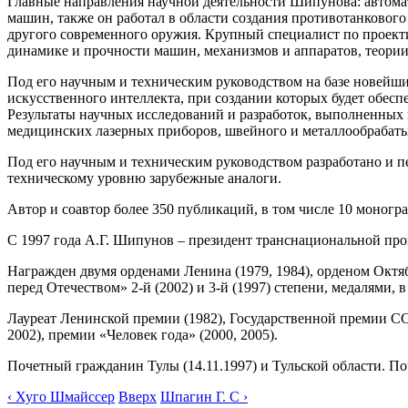
Главные направления научной деятельности Шипунова: автома
машин, также он работал в области создания противотанковог
другого современного оружия. Крупный специалист по проект
динамике и прочности машин, механизмов и аппаратов, теории
Под его научным и техническим руководством на базе новейш
искусственного интеллекта, при создании которых будет обес
Результаты научных исследований и разработок, выполненных 
медицинских лазерных приборов, швейного и металлообрабаты
Под его научным и техническим руководством разработано и пе
техническому уровню зарубежные аналоги.
Автор и соавтор более 350 публикаций, в том числе 10 моногр
С 1997 года А.Г. Шипунов – президент транснациональной пр
Награжден двумя орденами Ленина (1979, 1984), орденом Октяб
перед Отечеством» 2-й (2002) и 3-й (1997) степени, медалями, 
Лауреат Ленинской премии (1982), Государственной премии СССР
2002), премии «Человек года» (2000, 2005).
Почетный гражданин Тулы (14.11.1997) и Тульской области. П
‹ Хуго Шмайссер
Вверх
Шпагин Г. С ›