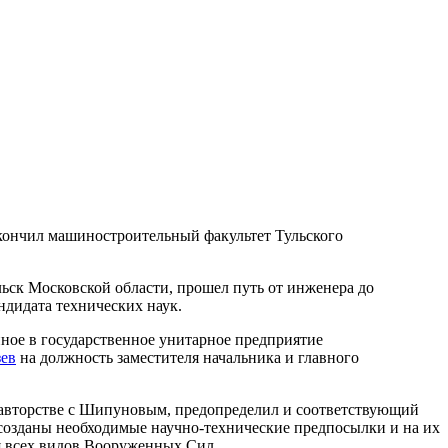
 окончил машиностроительный факультет Тульского
льск Московской области, прошел путь от инженера до
ндидата технических наук.
ное в государственное унитарное предприятие
зев
на должность заместителя начальника и главного
соавторстве с Шипуновым, предопределил и соответствующий
созданы необходимые научно-технические предпосылки и на их
я всех видов Вооруженных Сил.