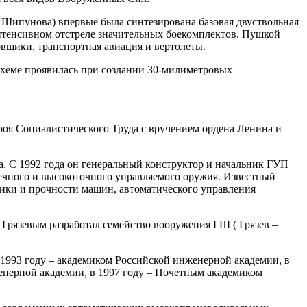
 Шипунова) впервые была синтезирована базовая двуствольная
интенсивном отстреле значительных боекомплектов. Пушкой
вщики, транспортная авиация и вертолеты.
 схеме проявилась при создании 30-милиметровых
оя Социалистического Труда с вручением ордена Ленина и
. С 1992 года он генеральный конструктор и начальник ГУП
ечного и высокоточного управляемого оружия. Известный
ики и прочности машин, автоматического управления
 Грязевым разработал семейство вооружения ГШ ( Грязев –
 1993 году – академиком Российской инженерной академии, в
енерной академии, в 1997 году – Почетным академиком