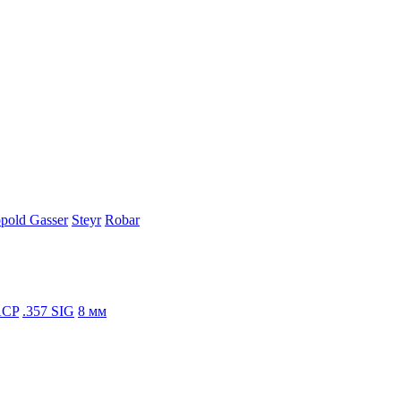
pold Gasser
Steyr
Robar
ACP
.357 SIG
8 мм