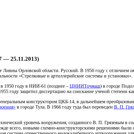
 — 25.11.2013)
оде Ливны Орловской области. Русский. В 1950 году с отличием
альности «Стрелковые и артиллерийские системы и установки».
 в 1950 году в НИИ-61 (позднее –
ЦНИИТочмаш
) в городе Подо
1955 году защитил диссертацию на соискание ученой степени ка
 генеральным конструктором ЦКБ-14, в дальнейшем преобразован
роения»
в городе Тула. В 1966 году туда был переведен
В. П. Гря
хнический уровень вооружения, созданного В. П. Грязевым в 
ежде всего, новыми схемно-конструкторскими решениями были 
ая система отечественного малокалиберного артвооружения дл