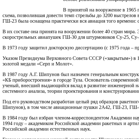
В принятой на вооружение в 1965 
схема, позволившая довести темп стрельбы до 3200 выстрелов
ГШ-23 была оснащена практически вся авиация того времени: 
В их составе она принята на вооружении более 40 стран мира
скорострельных авиапушек ГШ-30 для штурмовиков Су-25, Су-
В 1973 году защитил докторскую диссертацию (с 1975 года – п
Указом Президиума Верховного Совета СССР («закрытым») в 1
золотой медали «Серп и Молот».
В 1987 году А.Г. Шипунов был назначен генеральным конструк
«КБ приборостроения» в городе Тула. Основатель современно
ученый, внесший выдающийся вклад в развитие инженерной на
системного анализа, теории проектирования и конструировани
Под его руководством разработан целый ряд образцов ракетног
Шипунов), в том числе авиационные пушки 2А42, ГШ-23, ГШ-6
В 1984 году был избран членом-корреспондентом Академии нау
1994 году – академиком Российской академии ракетных и арти
Российской академии естественных наук.