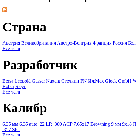
Страна
Австрия
Великобритания
Австро-Венгрия
Франция
Росcия
Бол
Все теги
Разработчик
Bersa
Leopold Gasser
Nagant
Стечкин
FN
ИжМех
Glock GmbH
W
Robar
Steyr
Все теги
Калибр
6.35 мм
6.35 auto
.22 LR
.380 ACP
7.65x17 Browning
9 мм
9x18 
.357 SIG
Все теги