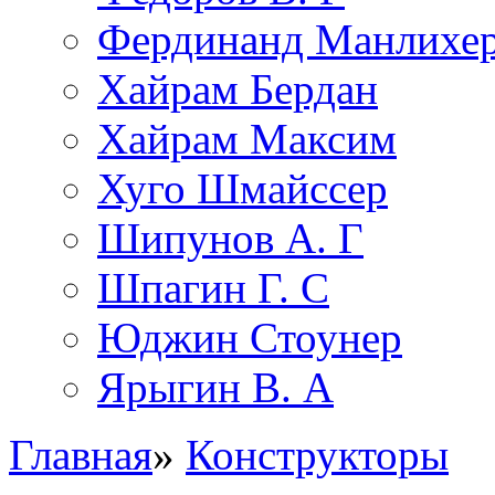
Фердинанд Манлихе
Хайрам Бердан
Хайрам Максим
Хуго Шмайссер
Шипунов А. Г
Шпагин Г. С
Юджин Стоунер
Ярыгин В. А
Главная
»
Конструкторы