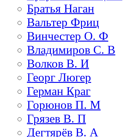
Братья Наган
Вальтер Фриц
Винчестер О. Ф
Владимиров С. В
Волков В. И
Георг Люгер
Герман Краг
Горюнов П. М
Грязев В. П
Дегтярёв В. А