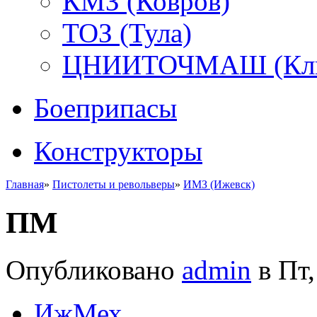
КМЗ (Ковров)
ТОЗ (Тула)
ЦНИИТОЧМАШ (Кли
Боеприпасы
Конструкторы
Главная
»
Пистолеты и револьверы
»
ИМЗ (Ижевск)
ПМ
Опубликовано
admin
в Пт,
ИжМех