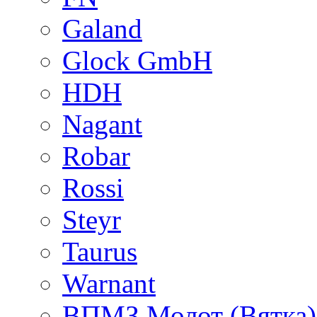
Galand
Glock GmbH
HDH
Nagant
Robar
Rossi
Steyr
Taurus
Warnant
ВПМЗ Молот (Вятка)