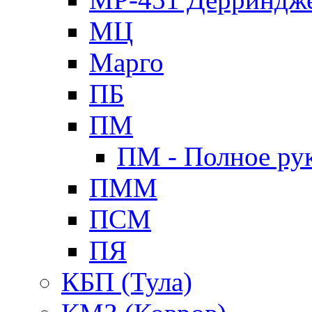
МЦ
Марго
ПБ
ПМ
ПМ - Полное ру
ПММ
ПСМ
ПЯ
КБП (Тула)