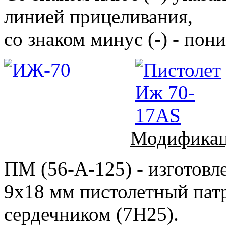
линией прицеливания,
со знаком минус (-) - пони
Модифика
ПМ (56-А-125) - изготовл
9х18 мм пистолетный пат
сердечником (7Н25).