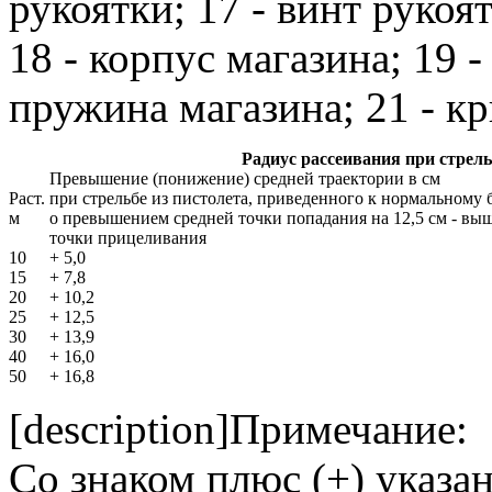
рукоятки; 17 - винт рукоя
18 - корпус магазина; 19 -
пружина магазина; 21 - кр
Радиус рассеивания при стрел
Превышение (понижение) средней траектории в см
Раст.
при стрельбе из пистолета, приведенного к нормальному 
м
о превышением средней точки попадания на 12,5 см - вы
точки прицеливания
10
+ 5,0
15
+ 7,8
20
+ 10,2
25
+ 12,5
30
+ 13,9
40
+ 16,0
50
+ 16,8
[description]Примечание:
Со знаком плюс (+) указа