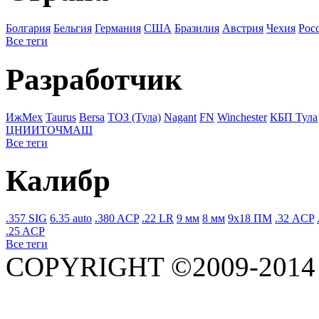
Болгария
Бельгия
Германия
США
Бразилия
Австрия
Чехия
Рос
Все теги
Разработчик
ИжМех
Taurus
Bersa
ТОЗ (Тула)
Nagant
FN
Winchester
КБП Тула
ЦНИИТОЧМАШ
Все теги
Калибр
.357 SIG
6.35 auto
.380 ACP
.22 LR
9 мм
8 мм
9x18 ПМ
.32 ACP
.25 ACP
Все теги
COPYRIGHT ©2009-201