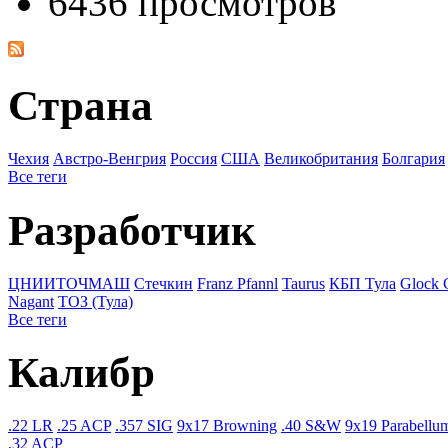
6436 просмотров
Страна
Чехия
Австро-Венгрия
Росcия
США
Великобритания
Болгария
Все теги
Разработчик
ЦНИИТОЧМАШ
Стечкин
Franz Pfannl
Taurus
КБП Тула
Glock
Nagant
ТОЗ (Тула)
Все теги
Калибр
.22 LR
.25 ACP
.357 SIG
9x17 Browning
.40 S&W
9x19 Parabellu
.32 ACP