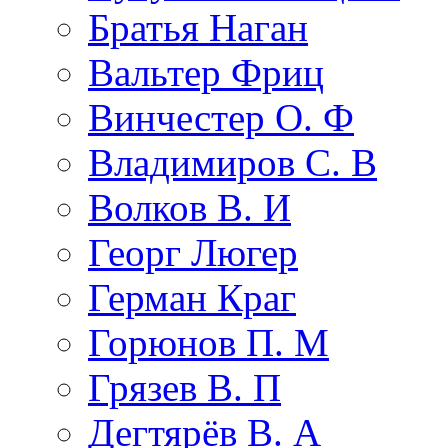
Братья Наган
Вальтер Фриц
Винчестер О. Ф
Владимиров С. В
Волков В. И
Георг Люгер
Герман Краг
Горюнов П. М
Грязев В. П
Дегтярёв В. А