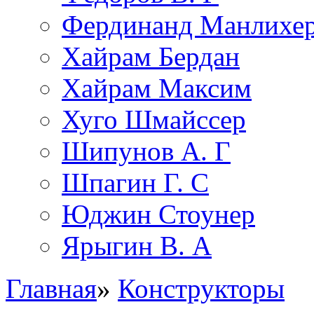
Фердинанд Манлихе
Хайрам Бердан
Хайрам Максим
Хуго Шмайссер
Шипунов А. Г
Шпагин Г. С
Юджин Стоунер
Ярыгин В. А
Главная
»
Конструкторы