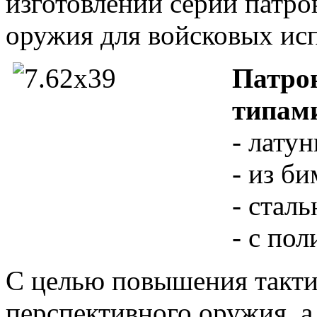
изготовлении серии патр
оружия для войсковых ис
Патрон
типами
- лату
- из би
- стал
- с по
С целью повышения такт
перспективного оружия, а